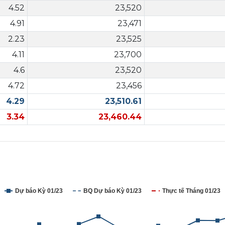
4.52
23,520
4.91
23,471
2.23
23,525
4.11
23,700
4.6
23,520
4.72
23,456
4.29
23,510.61
3.34
23,460.44
Dự báo Kỳ 01/23
BQ Dự báo Kỳ 01/23
Thực tế Tháng 01/23