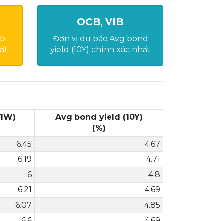
OCB
,
VIB
tb
Đơn vị dự báo Avg bond
ất
yield (10Y) chính xác nhất
(1W)
Avg bond yield (10Y)
(%)
6.45
4.67
6.19
4.71
6
4.8
6.21
4.69
6.07
4.85
6.6
4.69