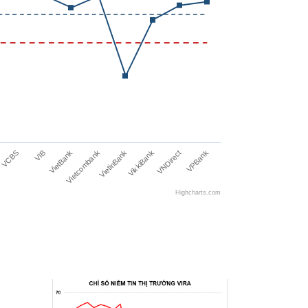
Vietcombank
VikkiBank
VPBank
VCBS
VietBank
VietinBank
VNDirect
VIB
Highcharts.com