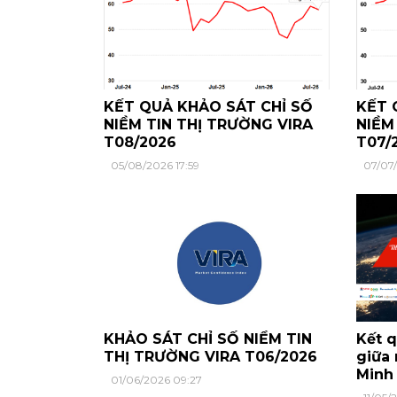
KẾT QUẢ KHẢO SÁT CHỈ SỐ
KẾT 
NIỀM TIN THỊ TRƯỜNG VIRA
NIỀM
T08/2026
T07/
05/08/2026 17:59
07/07
KHẢO SÁT CHỈ SỐ NIỀM TIN
Kết q
THỊ TRƯỜNG VIRA T06/2026
giữa 
Minh
01/06/2026 09:27