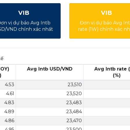
VIB
VIB
ơn vị dự báo Avg Intb
Đơn vị dự báo Avg In
D/VND chính xác nhất
rate (1W) chính xác nh
tế
YOY)
Avg Intb USD/VND
Avg Intb rate 
)
(%)
4.53
23,510
4.61
23,520
4.83
23,483
4.89
23,484
4.86
23,470
4.95
23,500