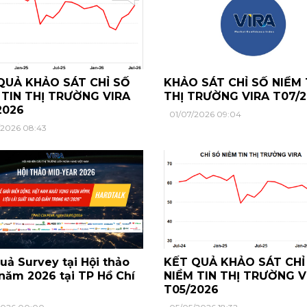
QUẢ KHẢO SÁT CHỈ SỐ
KHẢO SÁT CHỈ SỐ NIỀM 
 TIN THỊ TRƯỜNG VIRA
THỊ TRƯỜNG VIRA T07/
2026
01/07/2026 09:04
/2026 08:43
uả Survey tại Hội thảo
KẾT QUẢ KHẢO SÁT CHỈ
năm 2026 tại TP Hồ Chí
NIỀM TIN THỊ TRƯỜNG V
T05/2026