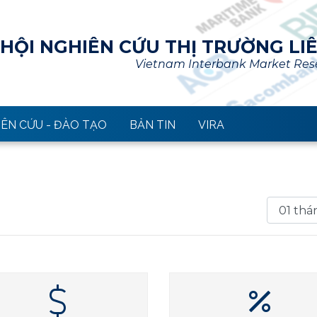
HỘI NGHIÊN CỨU THỊ TRƯỜNG LI
Vietnam Interbank Market Rese
ÊN CỨU - ĐÀO TẠO
BẢN TIN
VIRA