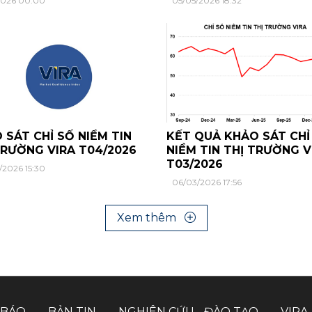
/2026 00:00
05/05/2026 18:32
 SÁT CHỈ SỐ NIỀM TIN
KẾT QUẢ KHẢO SÁT CHỈ
TRƯỜNG VIRA T04/2026
NIỀM TIN THỊ TRƯỜNG V
T03/2026
/2026 15:30
06/03/2026 17:56
Xem thêm
 BÁO
BẢN TIN
NGHIÊN CỨU - ĐÀO TẠO
VIRA