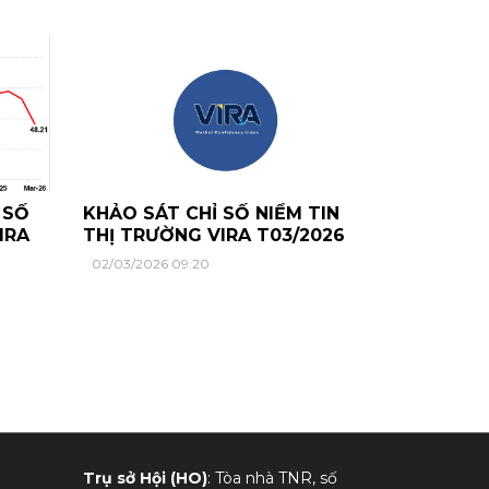
 SỐ
KHẢO SÁT CHỈ SỐ NIỀM TIN
IRA
THỊ TRƯỜNG VIRA T03/2026
02/03/2026 09:20
Trụ sở Hội (HO)
: Tòa nhà TNR, số