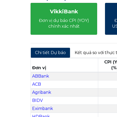
VikkiBank
Đơn vị dự báo CPI (YOY)
Đ
chính xác nhất
US
Chi tiết Dự báo
Kết quả so với thực 
CPI (
Đơn vị
(%
ABBank
ACB
Agribank
BIDV
Eximbank
HDBank