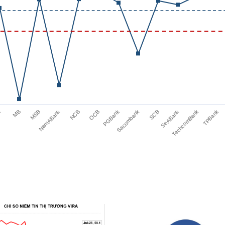
MSB
NCB
PGBank
SCB
TechcomBank
MB
NamABank
OCB
Sacombank
SeABank
TPBank
k