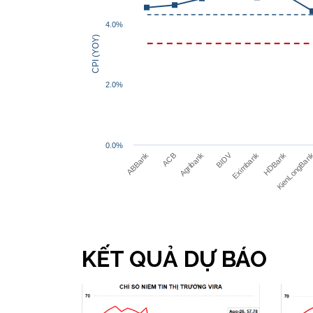
4.0%
CPI (YOY)
2.0%
0.0%
BIDV
ACB
HDBank
ABBank
Agribank
Eximbank
KienLongBan
KẾT QUẢ DỰ BÁO