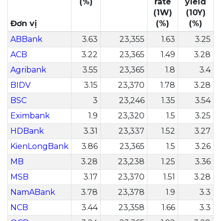
(%)
rate
yield
(1W)
(10Y)
Đơn vị
(%)
(%)
ABBank
3.63
23,355
1.63
3.25
ACB
3.22
23,365
1.49
3.28
Agribank
3.55
23,365
1.8
3.4
BIDV
3.15
23,370
1.78
3.28
BSC
3
23,246
1.35
3.54
Eximbank
1.9
23,320
1.5
3.25
HDBank
3.31
23,337
1.52
3.27
KienLongBank
3.86
23,365
1.5
3.26
MB
3.28
23,238
1.25
3.36
MSB
3.17
23,370
1.51
3.28
NamABank
3.78
23,378
1.9
3.3
NCB
3.44
23,358
1.66
3.3