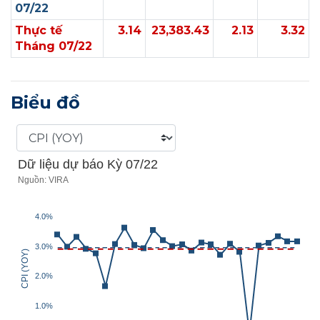
07/22
Thực tế
3.14
23,383.43
2.13
3.32
Tháng 07/22
Biểu đồ
Dữ liệu dự báo Kỳ 07/22
Nguồn: VIRA
4.0%
3.0%
CPI (YOY)
2.0%
1.0%