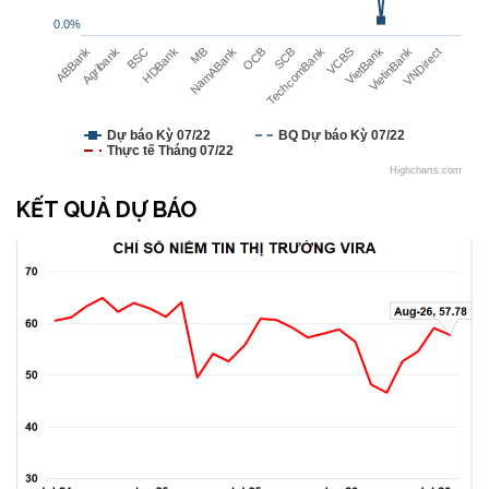
0.0%
VietBank
MB
VietinBank
NamABank
VNDirect
OCB
ABBank
SCB
Agribank
TechcomBank
BSC
VCBS
HDBank
Dự báo Kỳ 07/22
BQ Dự báo Kỳ 07/22
Thực tế Tháng 07/22
Highcharts.com
KẾT QUẢ DỰ BÁO