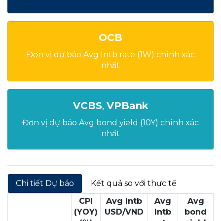
OCB
Đơn vị dự báo Avg Intb rate (1W) chính xác
nhất
VCBS
,
VPBank
Đơn vị dự báo Avg bond yield (10Y) chính xác
nhất
Chi tiết Dự báo
Kết quả so với thực tế
CPI
Avg Intb
Avg
Avg
(YOY)
USD/VND
Intb
bond