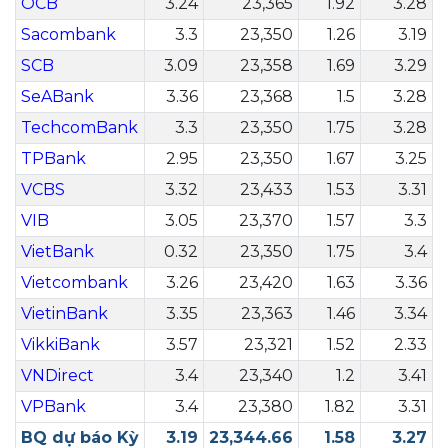
OCB
3.24
23,365
1.92
3.28
Sacombank
3.3
23,350
1.26
3.19
SCB
3.09
23,358
1.69
3.29
SeABank
3.36
23,368
1.5
3.28
TechcomBank
3.3
23,350
1.75
3.28
TPBank
2.95
23,350
1.67
3.25
VCBS
3.32
23,433
1.53
3.31
VIB
3.05
23,370
1.57
3.3
VietBank
0.32
23,350
1.75
3.4
Vietcombank
3.26
23,420
1.63
3.36
VietinBank
3.35
23,363
1.46
3.34
VikkiBank
3.57
23,321
1.52
2.33
VNDirect
3.4
23,340
1.2
3.41
VPBank
3.4
23,380
1.82
3.31
BQ dự báo Kỳ
3.19
23,344.66
1.58
3.27