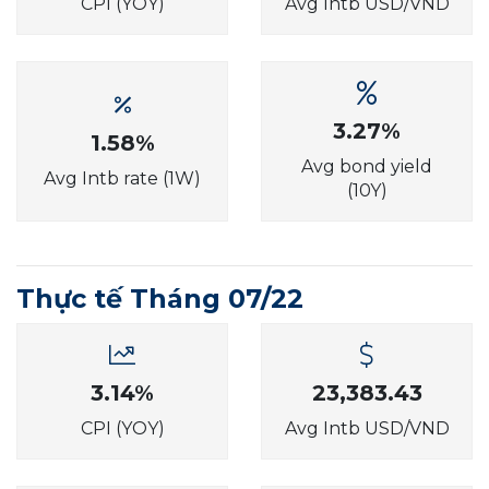
CPI (YOY)
Avg Intb USD/VND
3.27%
1.58%
Avg bond yield
Avg Intb rate (1W)
(10Y)
Thực tế Tháng 07/22
3.14%
23,383.43
CPI (YOY)
Avg Intb USD/VND