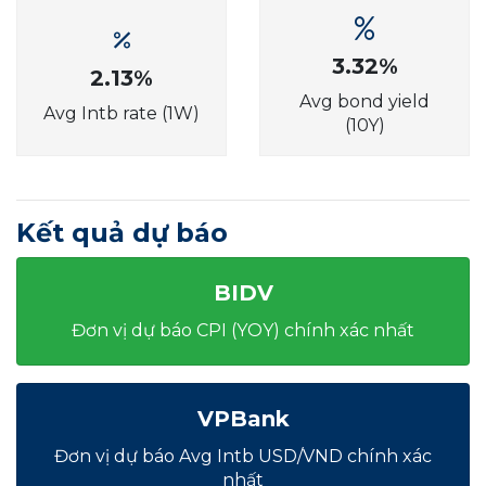
3.32%
2.13%
Avg bond yield
Avg Intb rate (1W)
(10Y)
Kết quả dự báo
BIDV
Đơn vị dự báo CPI (YOY) chính xác nhất
VPBank
Đơn vị dự báo Avg Intb USD/VND chính xác
nhất