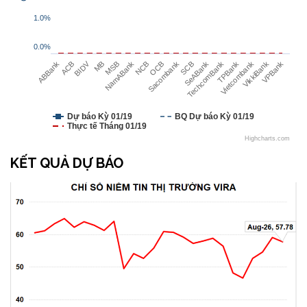
1.0%
0.0%
BIDV
ABBank
ACB
MB
NamABank
MSB
NCB
Sacombank
OCB
SCB
SeABank
TechcomBank
TPBank
Vietcombank
VikkiBank
VPBank
Dự báo Kỳ 01/19
BQ Dự báo Kỳ 01/19
Thực tế Tháng 01/19
Highcharts.com
KẾT QUẢ DỰ BÁO