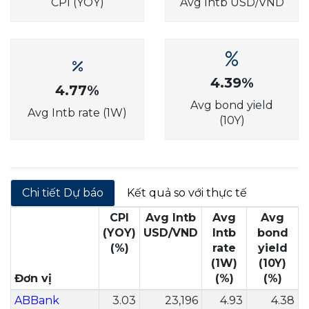
CPI (YOY)
Avg Intb USD/VND
4.39%
4.77%
Avg bond yield
Avg Intb rate (1W)
(10Y)
Chi tiết Dự báo
Kết quả so với thực tế
CPI
Avg Intb
Avg
Avg
(YOY)
USD/VND
Intb
bond
(%)
rate
yield
(1W)
(10Y)
Đơn vị
(%)
(%)
ABBank
3.03
23,196
4.93
4.38