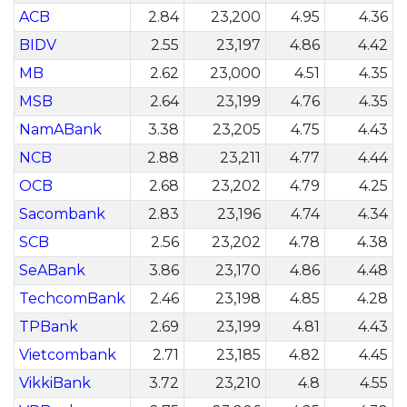
ACB
2.84
23,200
4.95
4.36
BIDV
2.55
23,197
4.86
4.42
MB
2.62
23,000
4.51
4.35
MSB
2.64
23,199
4.76
4.35
NamABank
3.38
23,205
4.75
4.43
NCB
2.88
23,211
4.77
4.44
OCB
2.68
23,202
4.79
4.25
Sacombank
2.83
23,196
4.74
4.34
SCB
2.56
23,202
4.78
4.38
SeABank
3.86
23,170
4.86
4.48
TechcomBank
2.46
23,198
4.85
4.28
TPBank
2.69
23,199
4.81
4.43
Vietcombank
2.71
23,185
4.82
4.45
VikkiBank
3.72
23,210
4.8
4.55