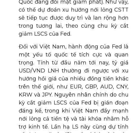
Quốc đang đối mặt giảm phát). Như vậy,
có thể dự đoán xu hướng nới lỏng CSTT
sẽ tiếp tục được duy trì và lan rộng hơn
trong tương lai, theo cùng chu kỳ cắt
giảm LSCS của Fed.
Đối với Việt Nam, hành động của Fed là
một yếu tố quốc tế tích cực và quan
trọng. Tính từ đầu năm tới nay, tỷ giá
USD/VND LNH thường đi ngược với xu
hướng hồi giá của nhiều đồng tiền khác
trên thế giới, như EUR, GBP, AUD, CNY,
KRW và JPY. Nguyên nhân chính do chu
kỳ cắt giảm LSCS của Fed bị gián đoạn
đáng kể, trong khi Việt Nam đẩy mạnh
nới lỏng cả tiền tệ và tài khóa nhằm hỗ
trợ kinh tế. Lần hạ LS này cùng dự tính