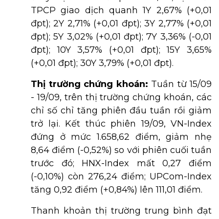
TPCP giao dịch quanh 1Y 2,67% (+0,01
đpt); 2Y 2,71% (+0,01 đpt); 3Y 2,77% (+0,01
đpt); 5Y 3,02% (+0,01 đpt); 7Y 3,36% (-0,01
đpt); 10Y 3,57% (+0,01 đpt); 15Y 3,65%
(+0,01 đpt); 30Y 3,79% (+0,01 đpt).
Thị trường chứng khoán:
Tuần từ 15/09
- 19/09, trên thị trường chứng khoán, các
chỉ số chỉ tăng phiên đầu tuần rồi giảm
trở lại. Kết thúc phiên 19/09, VN-Index
đứng ở mức 1.658,62 điểm, giảm nhẹ
8,64 điểm (-0,52%) so với phiên cuối tuần
trước đó; HNX-Index mất 0,27 điểm
(-0,10%) còn 276,24 điểm; UPCom-Index
tăng 0,92 điểm (+0,84%) lên 111,01 điểm.
Thanh khoản thị trường trung bình đạt