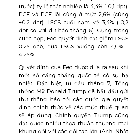
trước); tỷ lệ thất nghiệp là 4,4% (-0,1 đpt),
PCE và PCE lõi cùng ở mức 2,6% (cùng
+0,2 đpt); LSCS cuối năm về 3,4% (-0,2
đpt so với dự báo tháng 6). Cũng trong
cuộc họp, Fed quyết định cắt giảm LSCS
0,25 đcb, đưa LSCS xuống còn 4,0% -
4,25%.
Quyết định của Fed được đưa ra sau khi
một số căng thẳng quốc tế có sự hạ
nhiệt. Đặc biệt, từ đầu tháng 7, Tổng
thống Mỹ Donald Trump đã bắt đầu gửi
thư thông báo tới các quốc gia quyết
định chính thức về các mức thuế quan
sẽ áp dụng. Chính quyền Trump cũng
đạt được nhiều thỏa thuận thương mại
khung đối với các đối tác lớn (Anh, Nhật