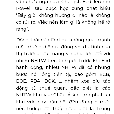
vẫn chưa ngã ngũ. Chủ tịch Fed Jerome
Powell sau cuộc họp cũng phát biểu
“Bây giờ, không hướng đi nào là không
có rủi ro. Việc nên làm gì là không hề rõ
ràng”.
Động thái của Fed dù không quá mạnh
mẽ, nhưng diễn ra đúng với dự tính của
thị trường, đã mang ý nghĩa lớn đối với
nhiều NHTW trên thế giới. Trước khi Fed
hành động, nhiều NHTW đã có những
bước nới lỏng tiền tệ, bao gồm ECB,
BOE, RBA, BOK, … nhằm xoa dịu tác
động từ thuế quan, đặc biệt là các
NHTW khu vực Châu Á khi lạm phát tại
khu vực này hầu hết đều đang ở mức
nền tương đối thấp (đặc biệt là Trung