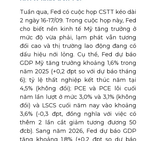
Tuần qua, Fed có cuộc họp CSTT kéo dài
2 ngày 16-17/09. Trong cuộc họp này, Fed
cho biết nền kinh tế Mỹ tăng trưởng ở
mức độ vừa phải, lạm phát vẫn tương
đối cao và thị trường lao động đang có
dấu hiệu nới lỏng. Cụ thể, Fed dự báo
GDP Mỹ tăng trưởng khoảng 1,6% trong
năm 2025 (+0,2 đpt so với dự báo tháng
6); tỷ lệ thất nghiệp kết thúc năm tại
4,5% (không đổi); PCE và PCE lõi cuối
năm lần lượt ở mức 3,0% và 3,1% (không
đổi) và LSCS cuối năm nay vào khoảng
3,6% (-0,3 đpt, đồng nghĩa với việc có
thêm 2 lần cắt giảm tương đương 50
đcb). Sang năm 2026, Fed dự báo GDP
tăng khoảng 1,8% (+0,2 đpt so dự báo