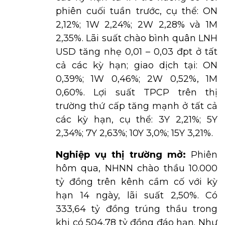
phiên cuối tuần trước, cụ thể: ON
2,12%; 1W 2,24%; 2W 2,28% và 1M
2,35%. Lãi suất chào bình quân LNH
USD tăng nhẹ 0,01 – 0,03 đpt ở tất
cả các kỳ hạn; giao dịch tại: ON
0,39%; 1W 0,46%; 2W 0,52%, 1M
0,60%. Lợi suất TPCP trên thị
trường thứ cấp tăng mạnh ở tất cả
các kỳ hạn, cụ thể: 3Y 2,21%; 5Y
2,34%; 7Y 2,63%; 10Y 3,0%; 15Y 3,21%.
Nghiệp vụ thị trường mở:
Phiên
hôm qua, NHNN chào thầu 10.000
tỷ đồng trên kênh cầm cố với kỳ
hạn 14 ngày, lãi suất 2,50%. Có
333,64 tỷ đồng trúng thầu trong
khi có 504,78 tỷ đồng đáo hạn. Như