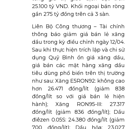
25.100 tỷ VND. Khối ngoại bán ròng
gần 275 tỷ đồng trên cả 3 sàn.
Liên Bộ Công thương – Tài chính
thông báo giảm giá bán lẻ xăng
dầu trong kỳ điều chỉnh ngày 12/04.
Sau khi thực hiện trích lập và chi sử
dụng Quỹ Bình ổn giá xăng dầu,
giá bán các mặt hàng xăng dầu
tiêu dùng phổ biến trên thị trường
như sau: Xăng E5RON92: không cao
hơn 26.471 đồng/lít (giảm 838
đồng/lít so với giá bán lẻ hiện
hành); Xăng RON95-III: 27.317
đồng/lít (giảm 836 đồng/lít); Dầu
điêzen 0.05S: 24.380 đồng/lít (giảm
700 đồng/lít); Dầu hỏa: 23.027