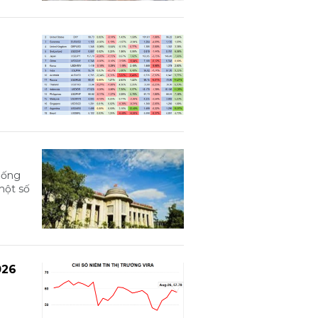
hống
một số
026