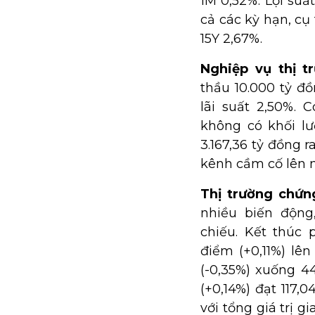
1M 0,52%. Lợi suấ
cả các kỳ hạn, cụ t
15Y 2,67%.
Nghiệp vụ thị t
thầu 10.000 tỷ đ
lãi suất 2,50%. 
không có khối l
3.167,36 tỷ đồng r
kênh cầm cố lên m
Thị trường chứ
nhiều biến động
chiếu. Kết thúc 
điểm (+0,11%) lên
(-0,35%) xuống 4
(+0,14%) đạt 117,
với tổng giá trị g