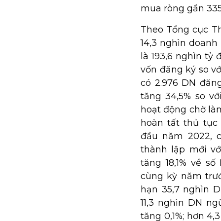
mua ròng gần 335 
Theo Tổng cục Th
14,3 nghìn doanh
là 193,6 nghìn tỷ
vốn đăng ký so vớ
có 2.976 DN đăn
tăng 34,5% so v
hoạt động chờ làm
hoàn tất thủ tục
đầu năm 2022, c
thành lập mới vớ
tăng 18,1% về số
cùng kỳ năm trư
hạn 35,7 nghìn D
11,3 nghìn DN ng
tăng 0,1%; hơn 4,