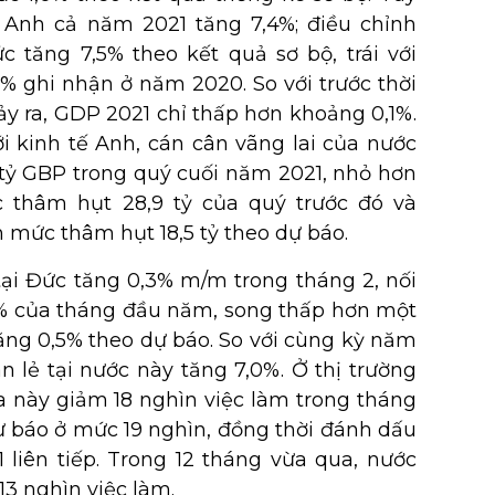
 Anh cả năm 2021 tăng 7,4%; điều chỉnh
 tăng 7,5% theo kết quả sơ bộ, trái với
% ghi nhận ở năm 2020. So với trước thời
y ra, GDP 2021 chỉ thấp hơn khoảng 0,1%.
i kinh tế Anh, cán cân vãng lai của nước
 tỷ GBP trong quý cuối năm 2021, nhỏ hơn
c thâm hụt 28,9 tỷ của quý trước đó và
 mức thâm hụt 18,5 tỷ theo dự báo.
tại Đức tăng 0,3% m/m trong tháng 2, nối
4% của tháng đầu năm, song thấp hơn một
ăng 0,5% theo dự báo. So với cùng kỳ năm
n lẻ tại nước này tăng 7,0%. Ở thị trường
a này giảm 18 nghìn việc làm trong tháng
ự báo ở mức 19 nghìn, đồng thời đánh dấu
 liên tiếp. Trong 12 tháng vừa qua, nước
13 nghìn việc làm.