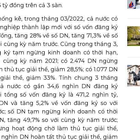
tỷ đồng trên cả 3 sàn.
ống kê, trong tháng 03/2022, cả nước có
 nghiệp thành lập mới với số vốn đăng ký
 đồng, tăng 28% về số DN, tăng 71,3% về số
i cùng kỳ năm trước. Cũng trong tháng 3,
g ký tạm ngừng kinh doanh có thời hạn,
ới cùng kỳ năm 2021; có 2.474 DN ngừng
 thủ tục giải thể, giảm 28,5%; có 1.077 DN
 giải thể, giảm 33%. Tính chung 3 tháng
ả nước có gần 34,6 nghìn DN đăng ký
i tổng số vốn đăng ký là 471,2 nghìn tỷ,
 DN và tăng 5,2% về vốn đăng ký so với
ớc; số DN tạm ngừng kinh doanh có thời
N, tăng 49,7% so với cùng kỳ năm trước;
ừng hoạt động chờ làm thủ tục giải thể,
3 nghìn DN hoàn tất thủ tục giải thể, giảm