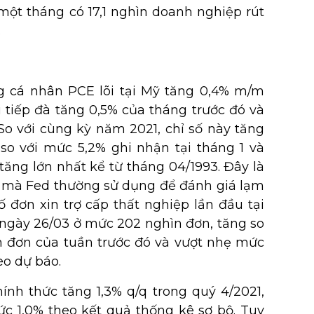
một tháng có 17,1 nghìn doanh nghiệp rút
.
ng cá nhân PCE lõi tại Mỹ tăng 0,4% m/m
i tiếp đà tăng 0,5% của tháng trước đó và
So với cùng kỳ năm 2021, chỉ số này tăng
 so với mức 5,2% ghi nhận tại tháng 1 và
tăng lớn nhất kể từ tháng 04/1993. Đây là
g mà Fed thường sử dụng để đánh giá lạm
số đơn xin trợ cấp thất nghiệp lần đầu tại
 ngày 26/03 ở mức 202 nghìn đơn, tăng so
n đơn của tuần trước đó và vượt nhẹ mức
eo dự báo.
nh thức tăng 1,3% q/q trong quý 4/2021,
ức 1,0% theo kết quả thống kê sơ bộ. Tuy