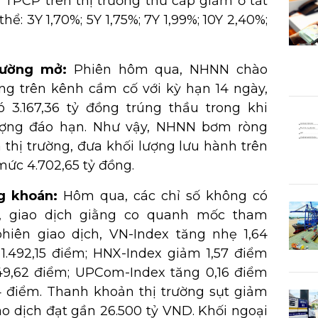
t TPCP trên thị trường thứ cấp giảm ở tất
hể: 3Y 1,70%; 5Y 1,75%; 7Y 1,99%; 10Y 2,40%;
rường mở:
Phiên hôm qua, NHNN chào
ồng trên kênh cầm cố với kỳ hạn 14 ngày,
Có 3.167,36 tỷ đồng trúng thầu trong khi
ượng đáo hạn. Như vậy, NHNN bơm ròng
a thị trường, đưa khối lượng lưu hành trên
ức 4.702,65 tỷ đồng.
ng khoán:
Hôm qua, các chỉ số không có
, giao dịch giằng co quanh mốc tham
phiên giao dịch, VN-Index tăng nhẹ 1,64
 1.492,15 điểm; HNX-Index giảm 1,57 điểm
49,62 điểm; UPCom-Index tăng 0,16 điểm
04 điểm. Thanh khoản thị trường sụt giảm
iao dịch đạt gần 26.500 tỷ VND. Khối ngoại