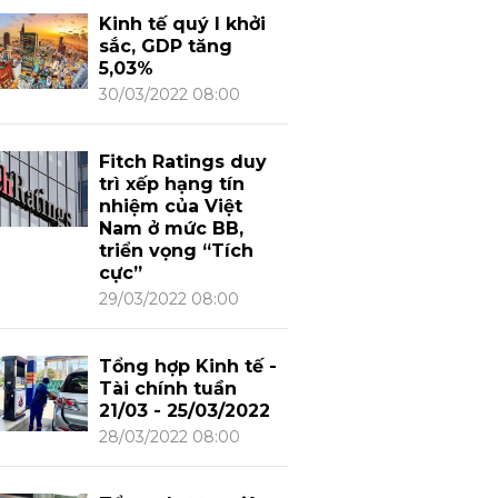
Kinh tế quý I khởi
sắc, GDP tăng
5,03%
30/03/2022 08:00
Fitch Ratings duy
trì xếp hạng tín
nhiệm của Việt
Nam ở mức BB,
triển vọng “Tích
cực”
29/03/2022 08:00
Tổng hợp Kinh tế -
Tài chính tuần
21/03 - 25/03/2022
28/03/2022 08:00