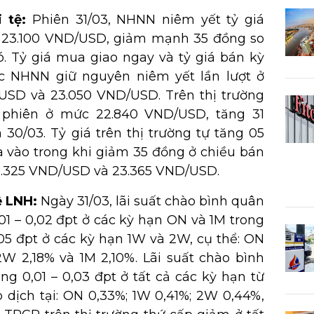
i tệ:
Phiên 31/03, NHNN niêm yết tỷ giá
 23.100 VND/USD, giảm mạnh 35 đồng so
ó. Tỷ giá mua giao ngay và tỷ giá bán kỳ
c NHNN giữ nguyên niêm yết lần lượt ở
USD và 23.050 VND/USD. Trên thị trường
t phiên ở mức 22.840 VND/USD, tăng 31
 30/03. Tỷ giá trên thị trường tự tăng 05
 vào trong khi giảm 35 đồng ở chiều bán
 23.325 VND/USD và 23.365 VND/USD.
ệ LNH:
Ngày 31/03, lãi suất chào bình quân
1 – 0,02 đpt ở các kỳ hạn ON và 1M trong
,05 đpt ở các kỳ hạn 1W và 2W, cụ thể: ON
2W 2,18% và 1M 2,10%. Lãi suất chào bình
g 0,01 – 0,03 đpt ở tất cả các kỳ hạn từ
o dịch tại: ON 0,33%; 1W 0,41%; 2W 0,44%,