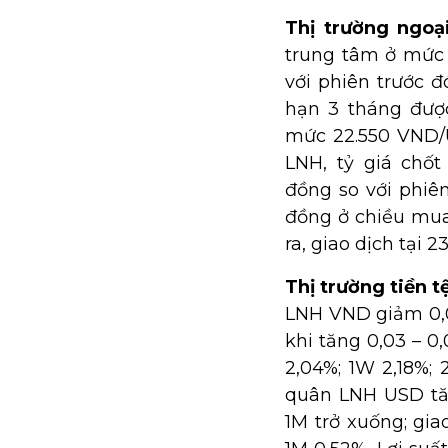
Thị trường ngoạ
trung tâm ở mức
với phiên trước đ
hạn 3 tháng đượ
mức 22.550 VND/
LNH, tỷ giá chố
đồng so với phiên
đồng ở chiều mua
ra, giao dịch tại
Thị trường tiền t
LNH VND giảm 0,0
khi tăng 0,03 – 0
2,04%; 1W 2,18%; 
quân LNH USD tăn
1M trở xuống; gia