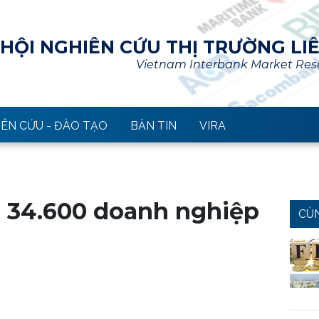
HỘI NGHIÊN CỨU THỊ TRƯỜNG LI
Vietnam Interbank Market Rese
ÊN CỨU - ĐÀO TẠO
BẢN TIN
VIRA
n 34.600 doanh nghiệp
CÙ