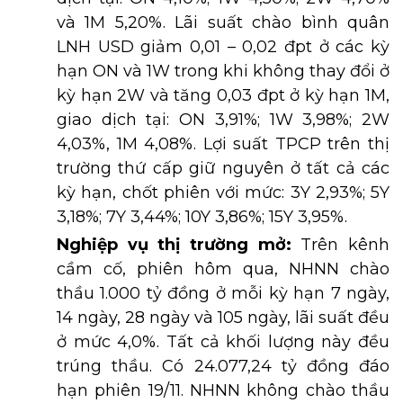
và 1M 5,20%. Lãi suất chào bình quân
LNH USD giảm 0,01 – 0,02 đpt ở các kỳ
hạn ON và 1W trong khi không thay đổi ở
kỳ hạn 2W và tăng 0,03 đpt ở kỳ hạn 1M,
giao dịch tại: ON 3,91%; 1W 3,98%; 2W
4,03%, 1M 4,08%. Lợi suất TPCP trên thị
trường thứ cấp giữ nguyên ở tất cả các
kỳ hạn, chốt phiên với mức: 3Y 2,93%; 5Y
3,18%; 7Y 3,44%; 10Y 3,86%; 15Y 3,95%.
Nghiệp vụ thị trường mở:
Trên kênh
cầm cố, phiên hôm qua, NHNN chào
thầu 1.000 tỷ đồng ở mỗi kỳ hạn 7 ngày,
14 ngày, 28 ngày và 105 ngày, lãi suất đều
ở mức 4,0%. Tất cả khối lượng này đều
trúng thầu. Có 24.077,24 tỷ đồng đáo
hạn phiên 19/11. NHNN không chào thầu