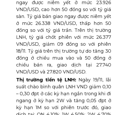
ngay được niêm yết ở mức 23.926
VND/USD, cao hơn 50 đồng so với tỷ giá
sàn. Tỷ giá bán giao ngay được niêm yết
ở mức 26.338 VND/USD, thấp hơn 50
đồng so với tỷ giá trần. Trên thị trường
LNH, tỷ giá chốt phiên với mức 26.377
VND/USD, giảm 09 đồng so với phiên
18/11. Tỷ giá trên thị trường tự do tăng 30
đồng ở chiều mua vào và 50 đồng ở
chiều bán ra, giao dịch tại 27.740
VND/USD và 27.820 VND/USD.
Thị trường tiền tệ LNH:
Ngày 19/11, lãi
suất chào bình quân LNH VND giảm 0,10
– 0,30 đpt ở các kỳ hạn ngắn trong khi đi
ngang ở kỳ hạn 2W và tăng 0,05 đpt ở
kỳ hạn 1M so với phiên trước đó, giao
dịch tại: ON 4,10%; 1W 4,50%; 2W 4,70%