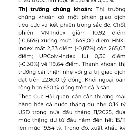
thầu trước, lần lượt là 3,16% và 3,85%.
Thị trường chứng khoán:
Thị trường
chứng khoán có một phiên giao dịch
tiêu cực và kết phiên trong sắc đỏ. Chốt
phiên, VN-Index giảm 10,92 điểm
(-0,66%) xuống mức 1.649,00 điểm; HNX-
Index mất 2,33 điểm (-0,87%) còn 265,03
điểm; UPCoM-Index lùi 0,36 điểm
(-0,30%) về 119,64 điểm. Thanh khoản thị
trường cải thiện nhẹ với giá trị giao dịch
đạt trên 22.800 tỷ đồng. Khối ngoại bán
ròng hơn 650 tỷ đồng trên cả 3 sàn.
Theo Cục Hải quan, cán cân thương mại
hàng hóa cả nước thặng dư nhẹ 0,14 tỷ
USD trong nửa đầu tháng 11/2025, đưa
mức thặng dư từ đầu năm đến hết 15/11
lên mức 19,54 tỷ. Trong đó, xuất khẩu kỳ