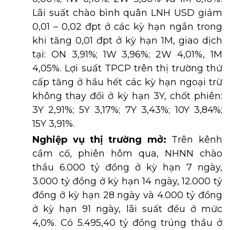
Lãi suất chào bình quân LNH USD giảm
0,01 – 0,02 đpt ở các kỳ hạn ngắn trong
khi tăng 0,01 đpt ở kỳ hạn 1M, giao dịch
tại: ON 3,91%; 1W 3,96%; 2W 4,01%, 1M
4,05%. Lợi suất TPCP trên thị trường thứ
cấp tăng ở hầu hết các kỳ hạn ngoại trừ
không thay đổi ở kỳ hạn 3Y, chốt phiên:
3Y 2,91%; 5Y 3,17%; 7Y 3,43%; 10Y 3,84%;
15Y 3,91%.
Nghiệp vụ thị trường mở:
Trên kênh
cầm cố, phiên hôm qua, NHNN chào
thầu 6.000 tỷ đồng ở kỳ hạn 7 ngày,
3.000 tỷ đồng ở kỳ hạn 14 ngày, 12.000 tỷ
đồng ở kỳ hạn 28 ngày và 4.000 tỷ đồng
ở kỳ hạn 91 ngày, lãi suất đều ở mức
4,0%. Có 5.495,40 tỷ đồng trúng thầu ở