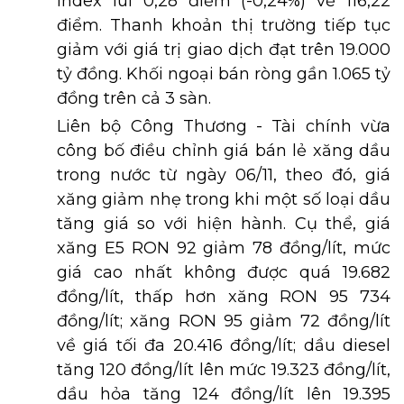
Index lùi 0,28 điểm (-0,24%) về 116,22
điểm. Thanh khoản thị trường tiếp tục
giảm với giá trị giao dịch đạt trên 19.000
tỷ đồng. Khối ngoại bán ròng gần 1.065 tỷ
đồng trên cả 3 sàn.
Liên bộ Công Thương - Tài chính vừa
công bố điều chỉnh giá bán lẻ xăng dầu
trong nước từ ngày 06/11, theo đó, giá
xăng giảm nhẹ trong khi một số loại dầu
tăng giá so với hiện hành. Cụ thể, giá
xăng E5 RON 92 giảm 78 đồng/lít, mức
giá cao nhất không được quá 19.682
đồng/lít, thấp hơn xăng RON 95 734
đồng/lít; xăng RON 95 giảm 72 đồng/lít
về giá tối đa 20.416 đồng/lít; dầu diesel
tăng 120 đồng/lít lên mức 19.323 đồng/lít,
dầu hỏa tăng 124 đồng/lít lên 19.395