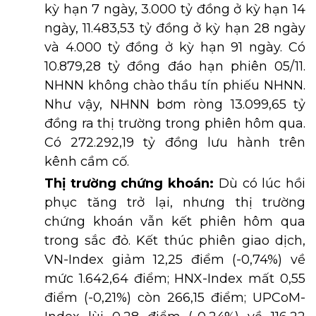
kỳ hạn 7 ngày, 3.000 tỷ đồng ở kỳ hạn 14
ngày, 11.483,53 tỷ đồng ở kỳ hạn 28 ngày
và 4.000 tỷ đồng ở kỳ hạn 91 ngày. Có
10.879,28 tỷ đồng đáo hạn phiên 05/11.
NHNN không chào thầu tín phiếu NHNN.
Như vậy, NHNN bơm ròng 13.099,65 tỷ
đồng ra thị trường trong phiên hôm qua.
Có 272.292,19 tỷ đồng lưu hành trên
kênh cầm cố.
Thị trường chứng khoán:
Dù có lúc hồi
phục tăng trở lại, nhưng thị trường
chứng khoán vẫn kết phiên hôm qua
trong sắc đỏ. Kết thúc phiên giao dịch,
VN-Index giảm 12,25 điểm (-0,74%) về
mức 1.642,64 điểm; HNX-Index mất 0,55
điểm (-0,21%) còn 266,15 điểm; UPCoM-