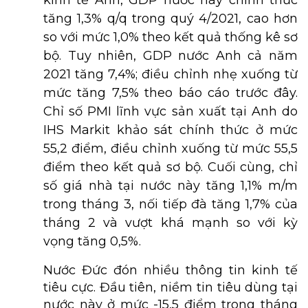
kinh tế Anh, GDP nước này chính thức
tăng 1,3% q/q trong quý 4/2021, cao hơn
so với mức 1,0% theo kết quả thống kê sơ
bộ. Tuy nhiên, GDP nước Anh cả năm
2021 tăng 7,4%; điều chỉnh nhẹ xuống từ
mức tăng 7,5% theo báo cáo trước đây.
Chỉ số PMI lĩnh vực sản xuất tại Anh do
IHS Markit khảo sát chính thức ở mức
55,2 điểm, điều chỉnh xuống từ mức 55,5
điểm theo kết quả sơ bộ. Cuối cùng, chỉ
số giá nhà tại nước này tăng 1,1% m/m
trong tháng 3, nối tiếp đà tăng 1,7% của
tháng 2 và vượt khá mạnh so với kỳ
vọng tăng 0,5%.
Nước Đức đón nhiều thông tin kinh tế
tiêu cực. Đầu tiên, niềm tin tiêu dùng tại
nước này ở mức -15,5 điểm trong tháng