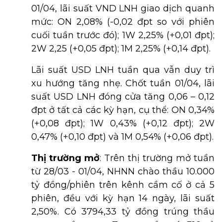
01/04, lãi suất VND LNH giao dịch quanh
mức: ON 2,08% (-0,02 đpt so với phiên
cuối tuần trước đó); 1W 2,25% (+0,01 đpt);
2W 2,25 (+0,05 đpt); 1M 2,25% (+0,14 đpt).
Lãi suất USD LNH tuần qua vẫn duy trì
xu hướng tăng nhẹ. Chốt tuần 01/04, lãi
suất USD LNH đóng cửa tăng 0,06 – 0,12
đpt ở tất cả các kỳ hạn, cụ thể: ON 0,34%
(+0,08 đpt); 1W 0,43% (+0,12 đpt); 2W
0,47% (+0,10 đpt) và 1M 0,54% (+0,06 đpt).
Thị trường mở
:
Trên thị trường mở tuần
từ 28/03 - 01/04, NHNN chào thầu 10.000
tỷ đồng/phiên trên kênh cầm cố ở cả 5
phiên, đều với kỳ hạn 14 ngày, lãi suất
2,50%. Có 3794,33 tỷ đồng trúng thầu