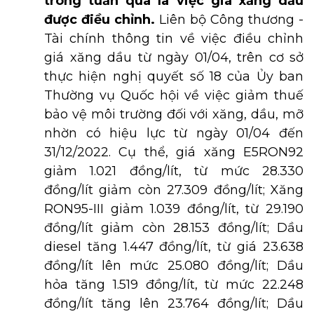
trong tuần qua là việc giá xăng dầu
được điều chỉnh.
Liên bộ Công thương -
Tài chính thông tin về việc điều chỉnh
giá xăng dầu từ ngày 01/04, trên cơ sở
thực hiện nghị quyết số 18 của Ủy ban
Thường vụ Quốc hội về việc giảm thuế
bảo vệ môi trường đối với xăng, dầu, mỡ
nhờn có hiệu lực từ ngày 01/04 đến
31/12/2022. Cụ thể, giá xăng E5RON92
giảm 1.021 đồng/lít, từ mức 28.330
đồng/lít giảm còn 27.309 đồng/lít; Xăng
RON95-III giảm 1.039 đồng/lít, từ 29.190
đồng/lít giảm còn 28.153 đồng/lít; Dầu
diesel tăng 1.447 đồng/lít, từ giá 23.638
đồng/lít lên mức 25.080 đồng/lít; Dầu
hỏa tăng 1.519 đồng/lít, từ mức 22.248
đồng/lít tăng lên 23.764 đồng/lít; Dầu