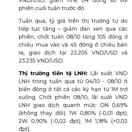
VND/USD, giảm nhẹ 04 đồng so với
phiên cuối tuần trước đó.
Tuần qua, tỷ giá trên thị trường tự do
tiếp tục tăng – giảm đan xen qua các
phiên, chốt tuần 08/10 tăng 105 đồng ở
chiều mua vào và 45 đồng ở chiều bán
ra, giao dịch tại 23.205 VND/USD và
23.235 VND/USD.
Thị trường tiền tệ LNH:
Lãi suất VND
LNH trong tuần qua từ 04/10 - 08/10 ít
biến động ở tất cả các kỳ hạn từ 1M trở
xuống. Chốt phiên 08/10, lãi suất VND
LNH giao dịch quanh mức: ON 0,69%
(không thay đổi); 1W 0,80% (-0,01 đpt);
2W 0,90% (-0,02 đpt); 1M 1,18% (+0,02
đpt).