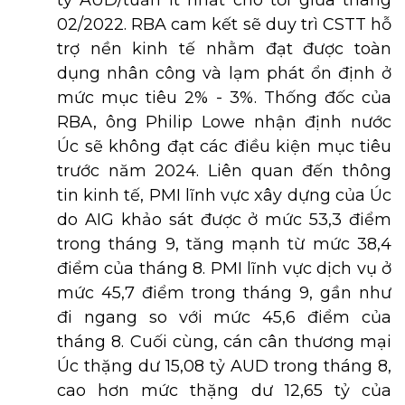
tỷ AUD/tuần ít nhất cho tới giữa tháng
02/2022. RBA cam kết sẽ duy trì CSTT hỗ
trợ nền kinh tế nhằm đạt được toàn
dụng nhân công và lạm phát ổn định ở
mức mục tiêu 2% - 3%. Thống đốc của
RBA, ông Philip Lowe nhận định nước
Úc sẽ không đạt các điều kiện mục tiêu
trước năm 2024. Liên quan đến thông
tin kinh tế, PMI lĩnh vực xây dựng của Úc
do AIG khảo sát được ở mức 53,3 điểm
trong tháng 9, tăng mạnh từ mức 38,4
điểm của tháng 8. PMI lĩnh vực dịch vụ ở
mức 45,7 điểm trong tháng 9, gần như
đi ngang so với mức 45,6 điểm của
tháng 8. Cuối cùng, cán cân thương mại
Úc thặng dư 15,08 tỷ AUD trong tháng 8,
cao hơn mức thặng dư 12,65 tỷ của