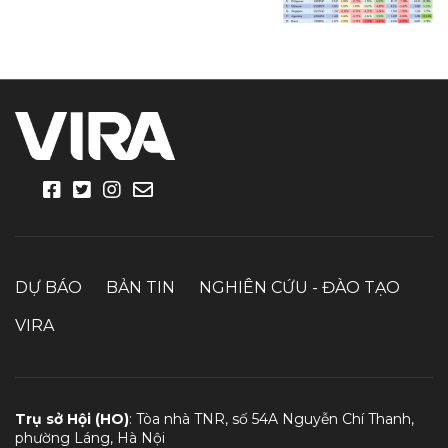
DỰ BÁO
BẢN TIN
NGHIÊN CỨU - ĐÀO TẠO
VIRA
Trụ sở Hội (HO)
: Tòa nhà TNR, số 54A Nguyễn Chí Thanh,
phường Láng, Hà Nội