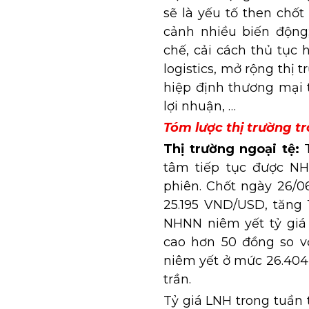
sẽ là yếu tố then chốt
cảnh nhiều biến động;
chế, cải cách thủ tục
logistics, mở rộng thị
hiệp định thương mại 
lợi nhuận, …
Tóm lược thị trường t
Thị trường ngoại tệ:
T
tâm tiếp tục được NH
phiên. Chốt ngày 26/0
25.195 VND/USD, tăng 
NHNN niêm yết tỷ giá
cao hơn 50 đồng so vớ
niêm yết ở mức 26.404
trần.
Tỷ giá LNH trong tuần 