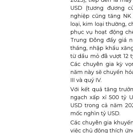
2025), tiếp đến là máy
USD (tương đương cù
nghiệp cũng tăng NK 
loại, kim loại thường, 
phục vụ hoạt động chế 
Trung Đông đẩy giá n
tháng, nhập khẩu xăng
từ dầu mỏ đã vượt 12 t
Các chuyên gia kỳ vọ
năm này sẽ chuyển hóa
III và quý IV.
Với kết quả tăng trưở
ngạch xấp xỉ 500 tỷ U
USD trong cả năm 202
mốc nghìn tỷ USD.
Các chuyên gia khuyến
việc chủ động thích ứng