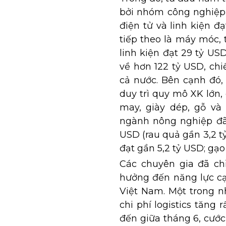
bởi nhóm công nghiệp 
điện tử và linh kiện đ
tiếp theo là máy móc, t
linh kiện đạt 29 tỷ U
về hơn 122 tỷ USD, ch
cả nước. Bên cạnh đó,
duy trì quy mô XK lớn,
may, giày dép, gỗ v
ngành nông nghiệp đã 
USD (rau quả gần 3,2 t
đạt gần 5,2 tỷ USD; gạo 
Các chuyên gia đã ch
hưởng đến năng lực c
Việt Nam. Một trong n
chi phí logistics tăng
đến giữa tháng 6, cướ