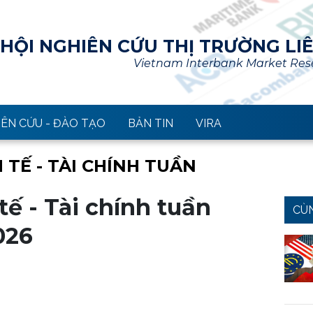
HỘI NGHIÊN CỨU THỊ TRƯỜNG LI
Vietnam Interbank Market Rese
ÊN CỨU - ĐÀO TẠO
BẢN TIN
VIRA
 TẾ - TÀI CHÍNH TUẦN
ế - Tài chính tuần
CÙ
026