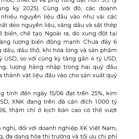
 móc, thiết bị và phụ tùng đạt hơn 31,1 tỷ
ng kỳ 2025). Cùng với đó, các doanh
nhiều nguyên liệu đầu vào như vải các
chất dẻo nguyên liệu, xăng dầu và sắt thép
biến, chế tạo. Ngoài ra, do xung đột tại
ăng lượng biến động mạnh. Chưa đầy 6
 dầu, dầu thô, khí hóa lỏng và sản phẩm
ỷ USD, so với cùng kỳ tăng gần 4 tỷ USD.
ng, lượng hàng nhập trong hai quý đầu
 thành vật liệu đầu vào cho sản xuất quý
ng tính đến ngày 15/06 đạt trên 25%, kim
SD, XNK đang trên đà cán đích 1.000 tỷ
6, thậm chí ở kịch bản cao có thể vượt
 nghị, đối với doanh nghiệp XK Việt Nam,
, đa dạng hóa thị trường và tối ưu chi phí