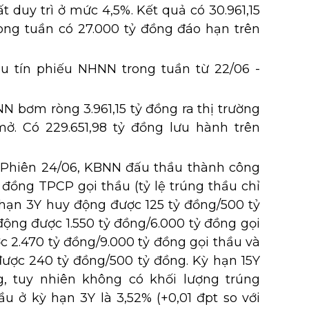
ất duy trì ở mức 4,5%. Kết quả có 30.961,15
rong tuần có 27.000 tỷ đồng đáo hạn trên
 tín phiếu NHNN trong tuần từ 22/06 -
N bơm ròng 3.961,15 tỷ đồng ra thị trường
ở. Có 229.651,98 tỷ đồng lưu hành trên
Phiên 24/06, KBNN đấu thầu thành công
ỷ đồng TPCP gọi thầu (tỷ lệ trúng thầu chỉ
 hạn 3Y huy động được 125 tỷ đồng/500 tỷ
động được 1.550 tỷ đồng/6.000 tỷ đồng gọi
c 2.470 tỷ đồng/9.000 tỷ đồng gọi thầu và
ược 240 tỷ đồng/500 tỷ đồng. Kỳ hạn 15Y
g, tuy nhiên không có khối lượng trúng
hầu ở kỳ hạn 3Y là 3,52% (+0,01 đpt so với