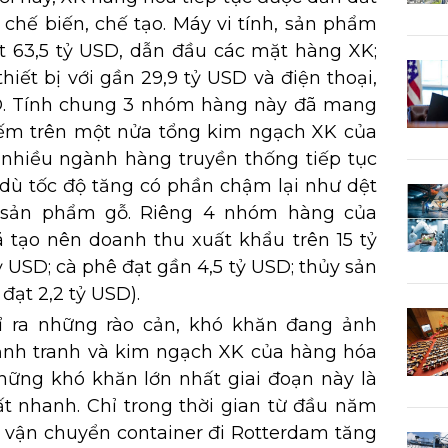
chế biến, chế tạo. Máy vi tính, sản phẩm
ạt 63,5 tỷ USD, dẫn đầu các mặt hàng XK;
hiết bị với gần 29,9 tỷ USD và điện thoại,
SD. Tính chung 3 nhóm hàng này đã mang
iếm trên một nửa tổng kim ngạch XK của
 nhiều ngành hàng truyền thống tiếp tục
 dù tốc độ tăng có phần chậm lại như dệt
à sản phẩm gỗ. Riêng 4 nhóm hàng của
tạo nên doanh thu xuất khẩu trên 15 tỷ
ỷ USD; cà phê đạt gần 4,5 tỷ USD; thủy sản
đạt 2,2 tỷ USD).
ỉ ra những rào cản, khó khăn đang ảnh
ạnh tranh và kim ngạch XK của hàng hóa
hững khó khăn lớn nhất giai đoạn này là
 rất nhanh. Chỉ trong thời gian từ đầu năm
c vận chuyển container đi Rotterdam tăng