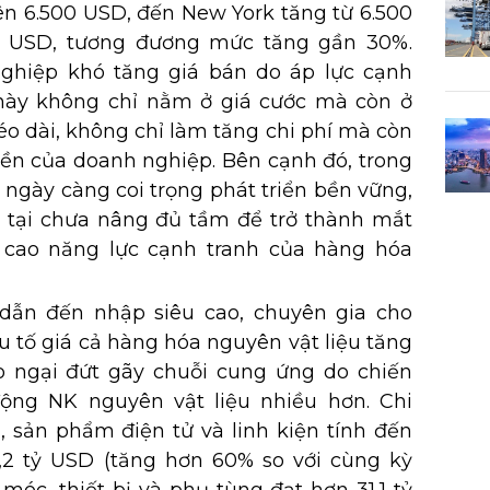
ên 6.500 USD, đến New York tăng từ 6.500
0 USD, tương đương mức tăng gần 30%.
nghiệp khó tăng giá bán do áp lực cạnh
 này không chỉ nằm ở giá cước mà còn ở
éo dài, không chỉ làm tăng chi phí mà còn
ền của doanh nghiệp. Bên cạnh đó, trong
g ngày càng coi trọng phát triển bền vững,
ện tại chưa nâng đủ tầm để trở thành mắt
 cao năng lực cạnh tranh của hàng hóa
ẫn đến nhập siêu cao, chuyên gia cho
ếu tố giá cả hàng hóa nguyên vật liệu tăng
lo ngại đứt gãy chuỗi cung ứng do chiến
ộng NK nguyên vật liệu nhiều hơn. Chi
, sản phẩm điện tử và linh kiện tính đến
,2 tỷ USD (tăng hơn 60% so với cùng kỳ