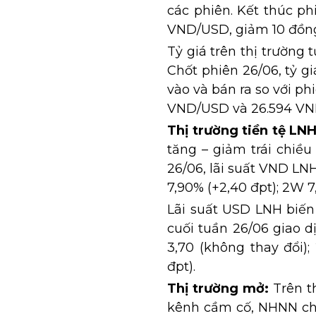
các phiên. Kết thúc ph
VND/USD, giảm 10 đồng 
Tỷ giá trên thị trường
Chốt phiên 26/06, tỷ g
vào và bán ra so với phi
VND/USD và 26.594 VN
Thị trường tiền tệ LNH
tăng – giảm trái chiều
26/06, lãi suất VND LNH
7,90% (+2,40 đpt); 2W 7,
Lãi suất USD LNH biến
cuối tuần 26/06 giao d
3,70 (không thay đổi);
đpt).
Thị trường mở:
Trên th
kênh cầm cố, NHNN chà