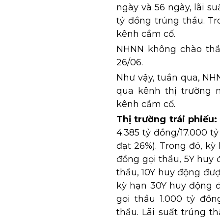
ngày và 56 ngày, lãi su
tỷ đồng trúng thầu. T
kênh cầm cố.
NHNN không chào thầu
26/06.
Như vậy, tuần qua, NHN
qua kênh thị trường m
kênh cầm cố.
Thị trường trái phiếu:
4.385 tỷ đồng/17.000 t
đạt 26%). Trong đó, kỳ
đồng gọi thầu, 5Y huy 
thầu, 10Y huy động đượ
kỳ hạn 30Y huy động đ
gọi thầu 1.000 tỷ đồn
thầu. Lãi suất trúng t