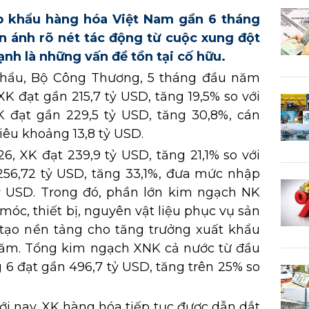
p khẩu hàng hóa Việt Nam gần 6 tháng
 ánh rõ nét tác động từ cuộc xung đột
ạnh là những vấn đề tồn tại cố hữu.
hẩu, Bộ Công Thương, 5 tháng đầu năm
K đạt gần 215,7 tỷ USD, tăng 19,5% so với
 đạt gần 229,5 tỷ USD, tăng 30,8%, cán
êu khoảng 13,8 tỷ USD.
6, XK đạt 239,9 tỷ USD, tăng 21,1% so với
256,72 tỷ USD, tăng 33,1%, đưa mức nhập
tỷ USD. Trong đó, phần lớn kim ngạch NK
móc, thiết bị, nguyên vật liệu phục vụ sản
 tạo nền tảng cho tăng trưởng xuất khẩu
năm. Tổng kim ngạch XNK cả nước từ đầu
 6 đạt gần 496,7 tỷ USD, tăng trên 25% so
ới nay, XK hàng hóa tiếp tục được dẫn dắt