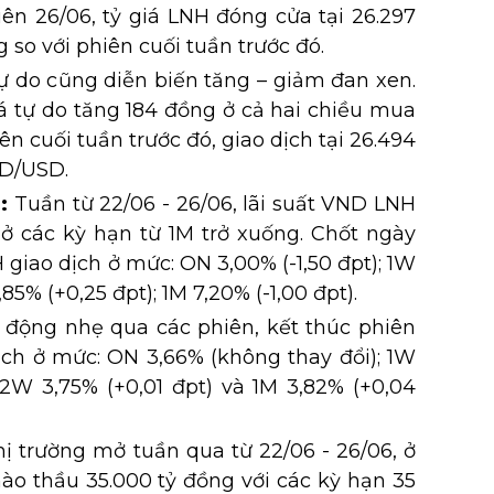
iên 26/06, tỷ giá LNH đóng cửa tại 26.297
so với phiên cuối tuần trước đó.
 tự do cũng diễn biến tăng – giảm đan xen.
iá tự do tăng 184 đồng ở cả hai chiều mua
ên cuối tuần trước đó, giao dịch tại 26.494
D/USD.
:
Tuần từ 22/06 - 26/06, lãi suất VND LNH
 ở các kỳ hạn từ 1M trở xuống. Chốt ngày
 giao dịch ở mức: ON 3,00% (-1,50 đpt); 1W
85% (+0,25 đpt); 1M 7,20% (-1,00 đpt).
 động nhẹ qua các phiên, kết thúc phiên
ịch ở mức: ON 3,66% (không thay đổi); 1W
 2W 3,75% (+0,01 đpt) và 1M 3,82% (+0,04
ị trường mở tuần qua từ 22/06 - 26/06, ở
o thầu 35.000 tỷ đồng với các kỳ hạn 35