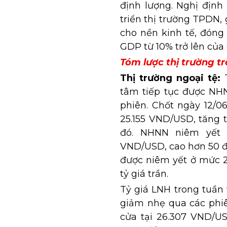
định lượng. Nghị định
triển thị trường TPDN,
cho nền kinh tế, đóng
GDP từ 10% trở lên c
Tóm lược thị trường tr
Thị trường ngoại tệ:
T
tâm tiếp tục được NH
phiên. Chốt ngày 12/0
25.155 VND/USD, tăng t
đó. NHNN niêm yết 
VND/USD, cao hơn 50 đồ
được niêm yết ở mức 2
tỷ giá trần.
Tỷ giá LNH trong tuần 
giảm nhẹ qua các phiê
cửa tại 26.307 VND/US