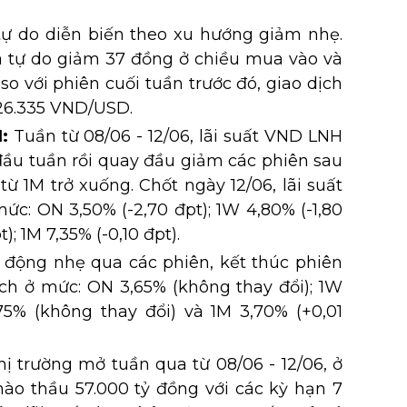
 tự do diễn biến theo xu hướng giảm nhẹ.
iá tự do giảm 37 đồng ở chiều mua vào và
so với phiên cuối tuần trước đó, giao dịch
 26.335 VND/USD.
:
Tuần từ 08/06 - 12/06, lãi suất VND LNH
ầu tuần rồi quay đầu giảm các phiên sau
từ 1M trở xuống. Chốt ngày 12/06, lãi suất
c: ON 3,50% (-2,70 đpt); 1W 4,80% (-1,80
); 1M 7,35% (-0,10 đpt).
 động nhẹ qua các phiên, kết thúc phiên
ịch ở mức: ON 3,65% (không thay đổi); 1W
,75% (không thay đổi) và 1M 3,70% (+0,01
ị trường mở tuần qua từ 08/06 - 12/06, ở
o thầu 57.000 tỷ đồng với các kỳ hạn 7