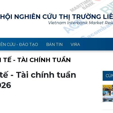
HỘI NGHIÊN CỨU THỊ TRƯỜNG LI
Vietnam Interbank Market Rese
ÊN CỨU - ĐÀO TẠO
BẢN TIN
VIRA
 TẾ - TÀI CHÍNH TUẦN
ế - Tài chính tuần
CÙ
026