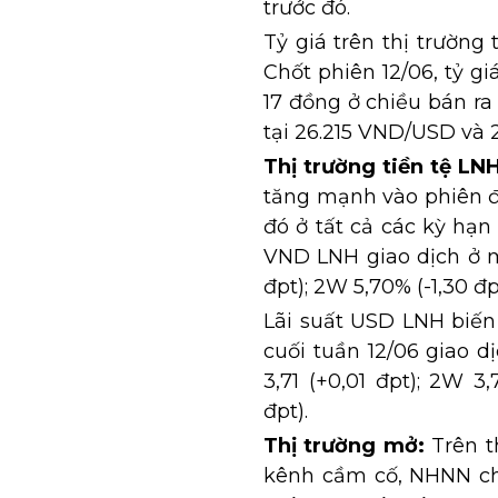
trước đó.
Tỷ giá trên thị trường
Chốt phiên 12/06, tỷ g
17 đồng ở chiều bán ra 
tại 26.215 VND/USD và
Thị trường tiền tệ LNH
tăng mạnh vào phiên đ
đó ở tất cả các kỳ hạn 
VND LNH giao dịch ở mứ
đpt); 2W 5,70% (-1,30 đpt
Lãi suất USD LNH biến
cuối tuần 12/06 giao d
3,71 (+0,01 đpt); 2W 3
đpt).
Thị trường mở:
Trên th
kênh cầm cố, NHNN chà