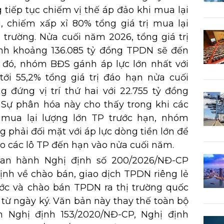
tiếp tục chiếm vị thế áp đảo khi mua lại
, chiếm xấp xỉ 80% tổng giá trị mua lại
ị trường. Nửa cuối năm 2026, tổng giá trị
ính khoảng 136.085 tỷ đồng TPDN sẽ đến
 đó, nhóm BĐS gánh áp lực lớn nhất với
 tới 55,2% tổng giá trị đáo hạn nửa cuối
đứng vị trí thứ hai với 22.755 tỷ đồng
. Sự phân hóa này cho thấy trong khi các
mua lại lượng lớn TP trước hạn, nhóm
phải đối mặt với áp lực dòng tiền lớn để
o các lô TP đến hạn vào nửa cuối năm.
ban hành Nghị định số 200/2026/NĐ-CP
ịnh về chào bán, giao dịch TPDN riêng lẻ
nước và chào bán TPDN ra thị trường quốc
h từ ngày ký. Văn bản này thay thế toàn bộ
 Nghị định 153/2020/NĐ-CP, Nghị định