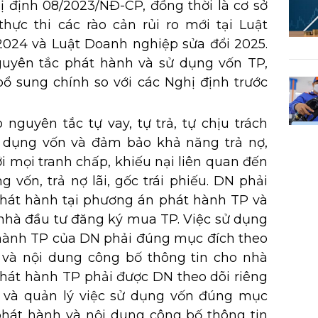
 định 08/2023/NĐ-CP, đồng thời là cơ sở
thực thi các rào cản rủi ro mới tại Luật
024 và Luật Doanh nghiệp sửa đổi 2025.
guyên tắc phát hành và sử dụng vốn TP,
bổ sung chính so với các Nghị định trước
nguyên tắc tự vay, tự trả, tự chịu trách
 dụng vốn và đảm bảo khả năng trả nợ,
ới mọi tranh chấp, khiếu nại liên quan đến
g vốn, trả nợ lãi, gốc trái phiếu. DN phải
hát hành tại phương án phát hành TP và
 nhà đầu tư đăng ký mua TP. Việc sử dụng
hành TP của DN phải đúng mục đích theo
và nội dung công bố thông tin cho nhà
phát hành TP phải được DN theo dõi riêng
và quản lý việc sử dụng vốn đúng mục
hát hành và nội dung công bố thông tin