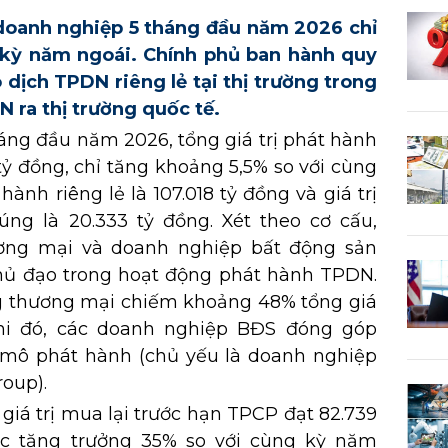
 doanh nghiệp 5 tháng đầu năm 2026 chỉ
 kỳ năm ngoái. Chính phủ ban hành quy
 dịch TPDN riêng lẻ tại thị trường trong
 ra thị trường quốc tế.
háng đầu năm 2026, tổng giá trị phát hành
ỷ đồng, chỉ tăng khoảng 5,5% so với cùng
hành riêng lẻ là 107.018 tỷ đồng và giá trị
ng là 20.333 tỷ đồng. Xét theo cơ cấu,
ng mại và doanh nghiệp bất động sản
 chủ đạo trong hoạt động phát hành TPDN.
g thương mại chiếm khoảng 48% tổng giá
khi đó, các doanh nghiệp BĐS đóng góp
mô phát hành (chủ yếu là doanh nghiệp
roup).
giá trị mua lại trước hạn TPCP đạt 82.739
c tăng trưởng 35% so với cùng kỳ năm