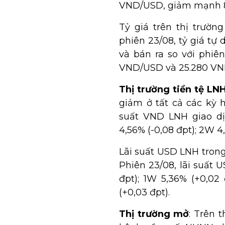
VND/USD, giảm mạnh 84
Tỷ giá trên thị trườn
phiên 23/08, tỷ giá tự
và bán ra so với phiên
VND/USD và 25.280 VN
Thị trường tiền tệ LN
giảm ở tất cả các kỳ h
suất VND LNH giao dị
4,56% (-0,08 đpt); 2W 4,
Lãi suất USD LNH trong
Phiên 23/08, lãi suất
đpt); 1W 5,36% (+0,02
(+0,03 đpt).
Thị trường mở
: Trên 