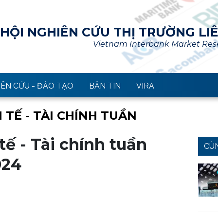
HỘI NGHIÊN CỨU THỊ TRƯỜNG LI
Vietnam Interbank Market Rese
ÊN CỨU - ĐÀO TẠO
BẢN TIN
VIRA
 TẾ - TÀI CHÍNH TUẦN
ế - Tài chính tuần
CÙ
024