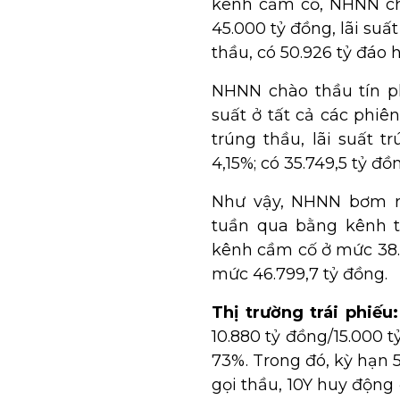
kênh cầm cố, NHNN chà
45.000 tỷ đồng, lãi suấ
thầu, có 50.926 tỷ đáo 
NHNN chào thầu tín p
suất ở tất cả các phiê
trúng thầu, lãi suất 
4,15%; có 35.749,5 tỷ đ
Như vậy, NHNN bơm ròn
tuần qua bằng kênh t
kênh cầm cố ở mức 38.4
mức 46.799,7 tỷ đồng.
Thị trường trái phiếu
10.880 tỷ đồng/15.000 t
73%. Trong đó, kỳ hạn 
gọi thầu, 10Y huy động