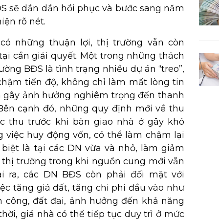
BĐS sẽ dần dần hồi phục và bước sang năm
iện rõ nét.
có những thuận lợi, thị trường vẫn còn
tại cần giải quyết. Một trong những thách
rường BĐS là tình trạng nhiều dự án “treo”,
chậm tiến độ, không chỉ làm mất lòng tin
 gây ảnh hưởng nghiêm trọng đến thanh
 Bên cạnh đó, những quy định mới về thu
c thu trước khi bàn giao nhà ở gây khó
 việc huy động vốn, có thể làm chậm lại
 biệt là tại các DN vừa và nhỏ, làm giảm
 thị trường trong khi nguồn cung mới vẫn
ài ra, các DN BĐS còn phải đối mặt với
ệc tăng giá đất, tăng chi phí đầu vào như
ân công, đất đai, ảnh hưởng đến khả năng
thời, giá nhà có thể tiếp tục duy trì ở mức