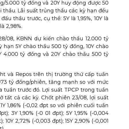
ng/5.000 tỷ đồng và 20Y huy động được 50
i thầu. Lãi suất trúng thầu các kỳ hạn đều
đấu thầu trước, cụ thể: 5Y là 1,95%, 10Y là
 là 2,98%.
28/08, KBNN dự kiến chào thầu 12.000 tỷ
ỳ hạn 5Y chào thầu 500 tỷ đồng, 10Y chào
5Y 4.000 tỷ đồng và 20Y chào thầu 500 tỷ
ight và Repos trên thị trường thứ cấp tuần
.073 tỷ đồng/phiên, tăng mạnh so với mức
a tuần trước đó. Lợi suất TPCP trong tuần
 tất cả các kỳ. Chốt phiên 23/08, lợi suất
Y 1,86% (-0,02 đpt so với phiên cuối tuần
đpt); 3Y 1,90% (-0 01 đpt); 5Y 1,95% (-0,004
t); 10Y 2,72% (-0,003 đpt); 15Y 2,90% (-0,001
).