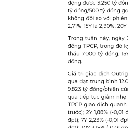
động được 3.250 tỷ đồ
tỷ đồng/500 tỷ đồng gọ
không đổi so với phiên 
2,71%, 15Y là 2,90%, 20Y
Trong tuần này, ngày 
đồng TPCP, trong đó k
thầu 7.000 tỷ đồng, 1
đồng.
Giá trị giao dịch Outr
qua đạt trung bình 12
9.823 tỷ đồng/phiên củ
qua tiếp tục giảm nhẹ ở
TPCP giao dịch quanh 1
trước); 2Y 1,88% (-0,01 
đpt); 7Y 2,23% (-0,01 đp
đpt); 30Y 3,18% (-0,01 đpt