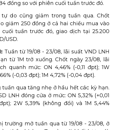
 đồng so với phiên cuối tuần trước đó.
g tự do cũng giảm trong tuần qua. Chốt
 do giảm 250 đồng ở cả hai chiều mua vào
 cuối tuần trước đó, giao dịch tại 25.200
D/USD.
H:
Tuần từ 19/08 - 23/08, lãi suất VND LNH
ạn từ 1M trở xuống. Chốt ngày 23/08, lãi
ch quanh mức: ON 4,46% (-0,11 đpt); 1W
66% (-0,03 đpt); 1M 4,72% (-0,04 đpt).
 tuần qua tăng nhẹ ở hầu hết các kỳ hạn.
 USD LNH đóng cửa ở mức: ON 5,32% (+0,01
 đpt); 2W 5,39% (không đổi) và 1M 5,44%
thị trường mở tuần qua từ 19/08 - 23/08, ở