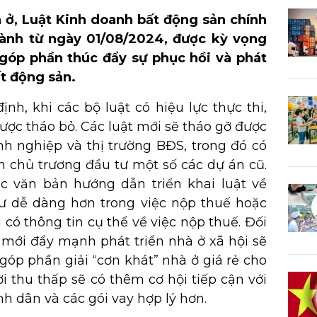
à ở, Luật Kinh doanh bất động sản chính
 hành từ ngày 01/08/2024, được kỳ vọng
 góp phần thúc đẩy sự phục hồi và phát
ất động sản.
nh, khi các bộ luật có hiệu lực thực thi,
được tháo bỏ. Các luật mới sẽ tháo gỡ được
h nghiệp và thị trường BĐS, trong đó có
n chủ trương đầu tư một số các dự án cũ.
c văn bản hướng dẫn triển khai luật về
ư dễ dàng hơn trong việc nộp thuế hoặc
 có thông tin cụ thể về việc nộp thuế. Đối
t mới đẩy mạnh phát triển nhà ở xã hội sẽ
óp phần giải “cơn khát” nhà ở giá rẻ cho
 thu thấp sẽ có thêm cơ hội tiếp cận với
h dân và các gói vay hợp lý hơn.