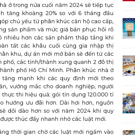
hà ở trong nửa cuối năm 2024 sẽ tiếp tục
ính tăng khoảng 20% so với 6 tháng đầu
óp chủ yếu từ phân khúc căn hộ cao cấp,
ợng sản phẩm và mức giá bán phục hồi rõ
có nhiều hơn các sản phẩm thấp tầng khi
àn tất các khâu cuối cùng gia nhập thị
phân khu, dự án mới mở bán sẽ đến từ các
 phố, các tỉnh/thành xung quanh 2 đô thị
 Thành phố Hồ Chí Minh. Phân khúc nhà ở
i tăng mạnh khi các quy định mới theo
ăn, vướng mắc cho doanh nghiệp, người
thực thi hiệu quả; gói tín dụng 120.000 tỉ
o hướng ưu đãi hơn. Dài hơi hơn, nguồn
sẽ dồi dào hơn so với năm 2024 khi quy
p được thúc đẩy nhanh nhờ các luật mới.
oảng thời gian chờ các luật mới ngấm vào