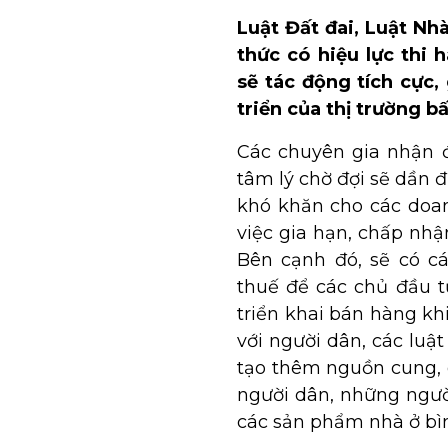
Luật Đất đai, Luật Nh
thức có hiệu lực thi
sẽ tác động tích cực,
triển của thị trường b
Các chuyên gia nhận đị
tâm lý chờ đợi sẽ dần 
khó khăn cho các doan
việc gia hạn, chấp nhậ
Bên cạnh đó, sẽ có cá
thuế để các chủ đầu t
triển khai bán hàng khi
với người dân, các luậ
tạo thêm nguồn cung, g
người dân, những người
các sản phẩm nhà ở bìn