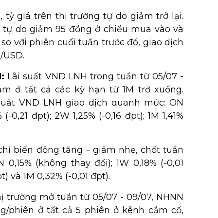
, tỷ giá trên thị trường tự do giảm trở lại.
iá tự do giảm 95 đồng ở chiều mua vào và
so với phiên cuối tuần trước đó, giao dịch
D/USD.
H:
Lãi suất VND LNH trong tuần từ 05/07 -
m ở tất cả các kỳ hạn từ 1M trở xuống.
i suất VND LNH giao dịch quanh mức: ON
% (-0,21 đpt); 2W 1,25% (-0,16 đpt); 1M 1,41%
chỉ biến động tăng – giảm nhẹ, chốt tuần
 0,15% (không thay đổi); 1W 0,18% (-0,01
t) và 1M 0,32% (-0,01 đpt).
hị trường mở tuần từ 05/07 - 09/07, NHNN
ng/phiên ở tất cả 5 phiên ở kênh cầm cố,