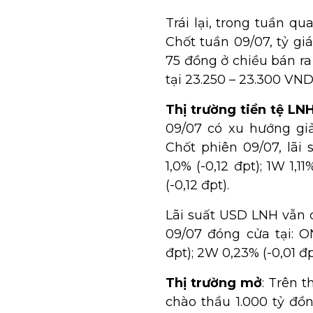
Trái lại, trong tuần qua
Chốt tuần 09/07, tỷ g
75 đồng ở chiều bán ra 
tại 23.250 – 23.300 VN
Thị trường tiền tệ LN
09/07 có xu hướng giả
Chốt phiên 09/07, lã
1,0% (-0,12 đpt); 1W 1,11
(-0,12 đpt).
Lãi suất USD LNH vẫn 
09/07 đóng cửa tại: ON
đpt); 2W 0,23% (-0,01 đp
Thị trường mở
:
Trên t
chào thầu 1.000 tỷ đồ