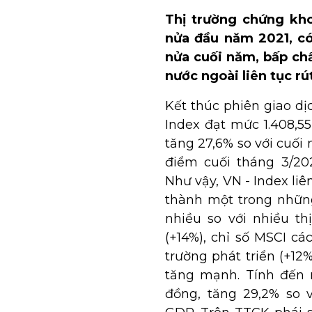
Thị trường chứng kho
nửa đầu năm 2021, có
nửa cuối năm, bấp ch
nước ngoài liên tục rú
Kết thúc phiên giao dị
Index đạt mức 1.408,55
tăng 27,6% so với cuối
điểm cuối tháng 3/202
Như vậy, VN - Index liên
thành một trong những
nhiều so với nhiều t
(+14%), chỉ số MSCI cá
trường phát triển (+12
tăng mạnh. Tính đến 
đồng, tăng 29,2% so 