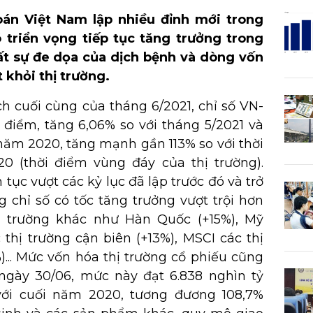
án Việt Nam lập nhiều đỉnh mới trong
 triển vọng tiếp tục tăng trưởng trong
ất sự đe dọa của dịch bệnh và dòng vốn
t khỏi thị trường.
ch cuối cùng của tháng 6/2021, chỉ số VN-
 điểm, tăng 6,06% so với tháng 5/2021 và
 năm 2020, tăng mạnh gần 113% so với thời
0 (thời điểm vùng đáy của thị trường).
 tục vượt các kỷ lục đã lập trước đó và trở
 chỉ số có tốc tăng trưởng vượt trội hơn
hị trường khác như Hàn Quốc (+15%), Mỹ
c thị trường cận biên (+13%), MSCI các thị
%)... Mức vốn hóa thị trường cổ phiếu cũng
ngày 30/06, mức này đạt 6.838 nghìn tỷ
với cuối năm 2020, tương đương 108,7%