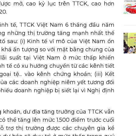
ược mở, cao kỷ lục trên TTCK, cao hơn
20.
kinh tế, TTCK Việt Nam 6 tháng đầu năm
ong những thị trường tăng mạnh nhất thế
tố sau: (i) Kinh tế vĩ mô của Việt Nam ổn
h khá ấn tượng so với mặt bằng chung của
g lãi suất tại Việt Nam ở mức thấp khiến
nh tế có xu hướng chuyển từ các kênh tiết
oại tệ... vào kênh chứng khoán; (iii) Kết
của các doanh nghiệp niêm yết tương đối
 phiếu doanh nghiệp bị siết lại vì Nghị định
g khoán, dư địa tăng trưởng của TTCK vẫn
 có thể tăng lên mức 1.500 điểm trước cuối
ỗ trợ thị trường được các chuyên gia kể