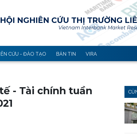
HỘI NGHIÊN CỨU THỊ TRƯỜNG LI
Vietnam Interbank Market Rese
ÊN CỨU - ĐÀO TẠO
BẢN TIN
VIRA
ế - Tài chính tuần
CÙ
021