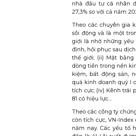
nhà đầu tư cá nhân đ
27,3% so với cả năm 20
Theo các chuyên gia 
sôi động và là một tr
giới là nhờ những yếu 
định, hồi phục sau dịc
thế giới; (ii) Mặt bằn
dòng tiền trong nền ki
kiệm, bất động sản, ng
quả kinh doanh quý I 
tích cực; (iv) Kênh trái
81 có hiệu lực…
Theo các công ty chứn
còn tích cực, VN-Index
năm nay. Các yếu tố h