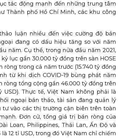
p tục tác động mạnh đến những trung tâm
hư Thành phố Hồ Chí Minh, các khu công
thảo luận nhiều đến việc cường độ bán
ngoại đang có dấu hiệu tăng so với năm
đầu năm. Cụ thể, trong nửa đầu năm 2021,
 kỷ lục gần 30.000 tỷ đồng trên sàn HOSE
n ròng trong cả năm trước (15.740 tỷ đồng
ính từ khi dịch COVID-19 bùng phát năm
n ròng tổng cộng gần 46.000 tỷ đồng trên
 USD). Thực tế, Việt Nam không phải là
hối ngoại bán tháo, tài sản đang quản lý
tư vào các thị trường cận biên trên toàn
ạnh. Đơn cử, tổng giá trị bán ròng của
i Loan, Philippines, Thái Lan, Ấn Độ và
 là 12 tỉ USD, trong đó Việt Nam chỉ chiếm