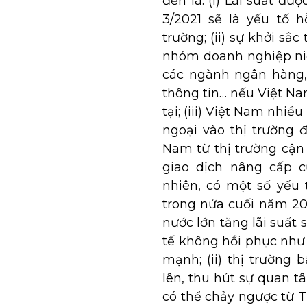
đến là: (i) Lãi suất đ
3/2021 sẽ là yếu tố 
trường; (ii) sự khởi s
nhóm doanh nghiệp niê
các ngành ngân hàng, 
thông tin… nếu Việt N
tại; (iii) Việt Nam nh
ngoại vào thị trường
Nam từ thị trường cận 
giao dịch nâng cấp 
nhiên, có một số yếu
trong nửa cuối năm 20
nước lớn tăng lãi suất
tế không hồi phục như
mạnh; (ii) thị trường
lên, thu hút sự quan t
có thể chảy ngược từ TT