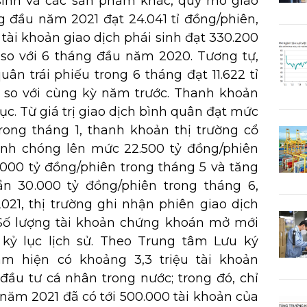
sinh và các sản phẩm khác, quy mô giao
g đầu năm 2021 đạt 24.041 tỉ đồng/phiên,
 tài khoản giao dịch phái sinh đạt 330.200
% so với 6 tháng đầu năm 2020. Tương tự,
quân trái phiếu trong 6 tháng đạt 11.622 tỉ
% so với cùng kỳ năm trước. Thanh khoản
lục. Từ giá trị giao dịch bình quân đạt mức
trong tháng 1, thanh khoản thị trường cổ
anh chóng lên mức 22.500 tỷ đồng/phiên
.000 tỷ đồng/phiên trong tháng 5 và tăng
 30.000 tỷ đồng/phiên trong tháng 6,
021, thị trường ghi nhận phiên giao dịch
. Số lượng tài khoản chứng khoán mở mới
 kỷ lục lịch sử. Theo Trung tâm Lưu ký
m hiện có khoảng 3,3 triệu tài khoản
ầu tư cá nhân trong nước; trong đó, chỉ
 năm 2021 đã có tới 500.000 tài khoản của