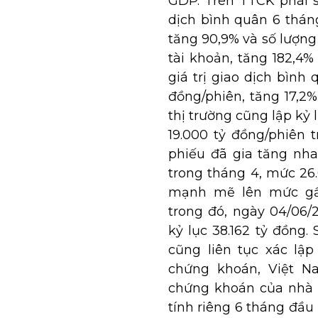
GDP. Trên TTCK phái 
dịch bình quân 6 thán
tăng 90,9% và số lượng
tài khoản, tăng 182,4
giá trị giao dịch bình 
đồng/phiên, tăng 17,2
thị trường cũng lập kỷ 
19.000 tỷ đồng/phiên 
phiếu đã gia tăng nh
trong tháng 4, mức 26
mạnh mẽ lên mức gần
trong đó, ngày 04/06/2
kỷ lục 38.162 tỷ đồng
cũng liên tục xác lập
chứng khoán, Việt Na
chứng khoán của nhà đ
tính riêng 6 tháng đầu