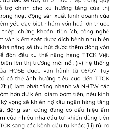
ược dự báo sẽ duy trì ở mức thấp trong quý
hỗ trợ chính cho xu hướng tăng của thị
ắc trong hoạt động sản xuất kinh doanh của
m yết, đặc biệt nhóm vốn hoá lớn thuộc
thép, chứng khoán, tiện ích, công nghệ
am vẫn kiểm soát được dịch bệnh như hiện
iều khả năng sẽ thu hút được thêm dòng vốn
 để đón đầu xu thế nâng hạng TTCK Việt
biên lên thị trường mới nổi; (iv) hệ thống
của HOSE được vận hành từ 05/07. Tuy
 tố có thể ảnh hưởng tiêu cực đến TTCK
21: (i) lạm phát tăng nhanh và NHTW các
 sớm hơn dự kiến, giảm bơm tiền, nếu kinh
 kỳ vọng sẽ khiến nợ xấu ngân hàng tăng
 bất động sản cũng đang có dấu hiệu ấm
âm của nhiều nhà đầu tư, khiến dòng tiền
CK sang các kênh đầu tư khác; (iii) rủi ro