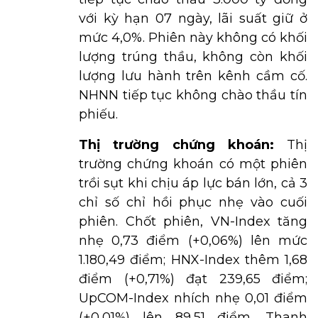
với kỳ hạn 07 ngày, lãi suất giữ ở
mức 4,0%. Phiên này không có khối
lượng trúng thầu, không còn khối
lượng lưu hành trên kênh cầm cố.
NHNN tiếp tục không chào thầu tín
phiếu.
Thị trường chứng khoán:
Thị
trường chứng khoán có một phiên
trồi sụt khi chịu áp lực bán lớn, cả 3
chỉ số chỉ hồi phục nhẹ vào cuối
phiên. Chốt phiên, VN-Index tăng
nhẹ 0,73 điểm (+0,06%) lên mức
1.180,49 điểm; HNX-Index thêm 1,68
điểm (+0,71%) đạt 239,65 điểm;
UpCOM-Index nhích nhẹ 0,01 điểm
(+0,01%) lên 89,51 điểm. Thanh