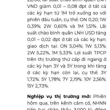
VND giảm 0,01 – 0,08 đpt ở tất cả
các kỳ hạn từ 1M trở xuống so với
phiên đầu tuần, cụ thể: ON 0,20; 1W
0,39%; 2W 0,60% và 1M 1,51%. Lãi
suất chào bình quân LNH USD tăng
0,01 – 0,02 đpt ở tất cả các kỳ hạn;
giao dịch tại: ON 5,04%; 1W 5,13%;
2W 5,22%, 1M 5,33%. Lợi suất TPCP
trên thị trường thứ cấp đi ngang ở
các kỳ hạn 3Y và 5Y trong khi tăng
ở các kỳ hạn còn lại, cụ thể: 3Y
1,72%; 5Y 1,78%; 7Y 2,19%; 10Y 2,56%;
15Y 2,73%.
Nghiệp vụ thị trường mở:
Phiên
hôm qua, trên kênh cầm cố, NHNN
tiếp tục chào thầu 3.000 tỷ đồng