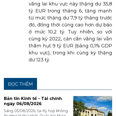
vãng lai khu vực này thặng dư 35,8
tỷ EUR trong tháng 6, tăng mạnh
từ mức thặng dư 7,9 tỷ tháng trước
đó, đồng thời cũng cao hơn dự báo
ở mức 10,2 tỷ. Tuy nhiên, so với
cùng kỳ 2022, cán cân vãng lai vẫn
thâm hụt 9 tỷ EUR (bằng 0,1% GDP
khu vực), trong khi cùng kỳ thặng
dư 123 tỷ.
ĐỌC THÊM
Bản tin Kinh tế - Tài chính
ngày 06/08/2026
Sáng 05/08/2026, tại Kỳ họp không
thường lệ thứ nhất, Quốc hội khóa