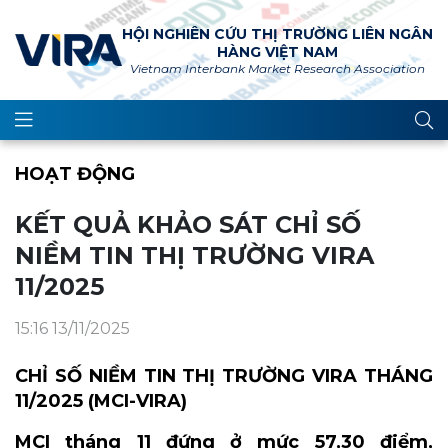
HỘI NGHIÊN CỨU THỊ TRƯỜNG LIÊN NGÂN
HÀNG VIỆT NAM
Vietnam Interbank Market Research Association
HOẠT ĐỘNG
KẾT QUẢ KHẢO SÁT CHỈ SỐ
NIỀM TIN THỊ TRƯỜNG VIRA
11/2025
15:16 13/11/2025
CHỈ SỐ NIỀM TIN THỊ TRƯỜNG VIRA THÁNG
11/2025
(MCI-VIRA)
MCI tháng 11 đứng ở mức 57,30 điểm,