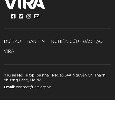
DỰ BÁO
BẢN TIN
NGHIÊN CỨU - ĐÀO TẠO
VIRA
Trụ sở Hội (HO)
: Tòa nhà TNR, số 54A Nguyễn Chí Thanh,
phường Láng, Hà Nội
Email
:
contact@vira.org.vn