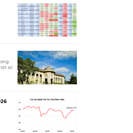
hống
một số
026