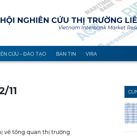
HỘI NGHIÊN CỨU THỊ TRƯỜNG LI
Vietnam Interbank Market Rese
ÊN CỨU - ĐÀO TẠO
BẢN TIN
VIRA
2/11
CÙ
ị về tổng quan thị trường