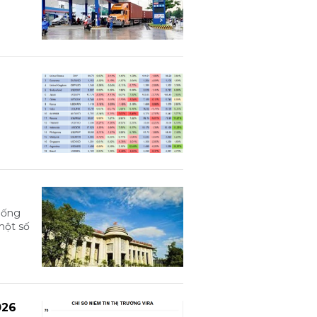
hống
một số
026