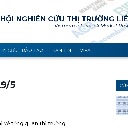
HỘI NGHIÊN CỨU THỊ TRƯỜNG LI
Vietnam Interbank Market Rese
ÊN CỨU - ĐÀO TẠO
BẢN TIN
VIRA
9/5
CÙ
ị về tổng quan thị trường.