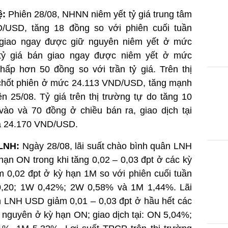
i tệ:
Phiên 28/08, NHNN niêm yết tỷ giá
 23.960 VND/USD, tăng 18 đồng so với
 trước. Tỷ giá mua giao ngay được giữ
 ở mức 23.400 VND/USD; tỷ giá bán giao
yết ở mức 25.108 VND/USD, thấp hơn 50
tỷ giá. Trên thị trường LNH, tỷ giá chốt
113 VND/USD, tăng mạnh 88 đồng so với
giá trên thị trường tự do tăng 10 đồng ở
 70 đồng ở chiều bán ra, giao dịch tại
à 24.170 VND/USD.
 tệ LNH:
Ngày 28/08, lãi suất chào bình
ngang ở kỳ hạn ON trong khi tăng 0,02 –
 hạn 1W và 2W, giảm 0,02 đpt ở kỳ hạn 1M
 tuần trước, cụ thể: ON 0,20; 1W 0,42%; 2W
%. Lãi suất chào bình quân LNH USD giảm