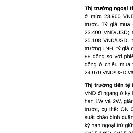
Thị trường ngoạ
trung tâm ở mức
phiên cuối tuần
nguyên niêm yết
ngay được niêm 
đồng so với trần 
phiên ở mức 24.
phiên 25/08. Tỷ 
chiều mua vào và
24.070 VND/USD v
Thị trường tiền
quân LNH VND đi 
0,03 đpt ở các kỳ
so với phiên cuối
0,58% và 1M 1,44