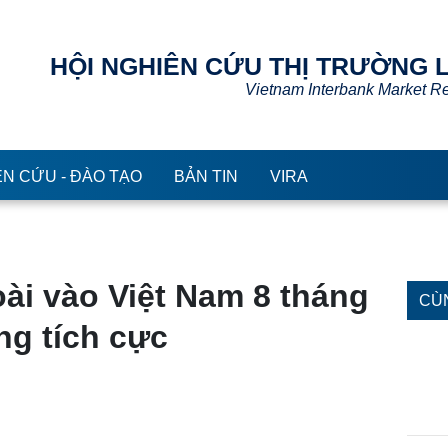
HỘI NGHIÊN CỨU THỊ TRƯỜNG LI
Vietnam Interbank Market Rese
ÊN CỨU - ĐÀO TẠO
BẢN TIN
VIRA
oài vào Việt Nam 8
CÙ
2023 tăng tích cực