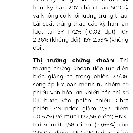
hạn, kỳ hạn 20Y chào thầu 500 tỷ
và không có khối lượng trúng thầu.
Lãi suất trúng thầu các kỳ hạn lần
lượt tại 5Y 1,72% (-0,02 đpt), 10Y
2,36% (không đổi), 15Y 2,59% (không
đổi).
Thị trường chứng khoán:
Thị
trường chứng khoán tiếp tục diễn
biến giằng co trong phiên 23/08,
song áp lực bán mạnh từ nhóm cổ
phiếu vốn hóa lớn khiến các chỉ số
lùi bước vào phiên chiều. Chốt
phiên, VN-Index giảm 7,93 điểm
(-0,67%) về mức 1.172,56 điểm; HNX-
Index mất 1,58 điểm (-0,66%) còn
238,07 điểm; UpCOM-Index giảm