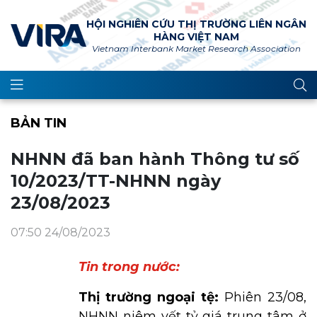
HỘI NGHIÊN CỨU THỊ TRƯỜNG LIÊN NGÂN
HÀNG VIỆT NAM
Vietnam Interbank Market Research Association
BẢN TIN
NHNN đã ban hành Thông tư số
10/2023/TT-NHNN ngày
23/08/2023
07:50 24/08/2023
Tin trong nước:
Thị trường ngoại tệ:
Phiên 23/08,
NHNN niêm yết tỷ giá trung tâm ở