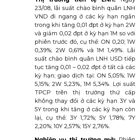
23/08, lãi suất chào bình quân LNH
VND đi ngang ở các kỳ hạn ngắn
trong khi tăng 0,01 đpt ở kỳ hạn 2W
và giảm 0,02 đpt ở kỳ hạn 1M so với
phiên trước đó, cụ thể: ON 0,20; 1W
0,39%; 2W 0,61% và 1M 1,49%. Lãi
suất chào bình quân LNH USD tiếp
tục tăng 0,01 – 0,02 đpt ở tất cả các
kỳ hạn; giao dịch tại: ON 5,05%; 1W
5,15%; 2W 5,23%, 1M 5,34%. Lợi suất
TPCP trên thị trường thứ cấp
không thay đổi ở các kỳ hạn 3Y và
5Y trong khi tăng ở các kỳ hạn còn
lại, cụ thể: 3Y 1,72%; 5Y 1,78%; 7Y
2,20%; 10Y 2,57%; 15Y 2,76%.
Nghiệp vụ thị trường mở:
Phiên