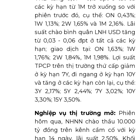
các kỳ hạn từ 1M trở xuống so với
phiên trước đó, cụ thể: ON 0,43%;
1W 1,13%; 2W 1,65% và 1M 2,16%. Lãi
suất chào bình quân LNH USD tăng
từ 0,03 - 0,06 đpt ở tất cả các kỳ
hạn; giao dịch tại: ON 1,63%; 1W
1,76%; 2W 1,84%, 1M 1,98%. Lợi suất
TPCP trên thị trường thứ cấp giảm
ở kỳ hạn 7Y, đi ngang ở kỳ hạn 10Y
và tăng ở các kỳ hạn còn lại, cụ thể:
3Y 2,17%; 5Y 2,44%; 7Y 3,02%; 10Y
3,30%; 15Y 3,50%.
Nghiệp vụ thị trường mở:
Phiên
hôm qua, NHNN chào thầu 10.000
tỷ đồng trên kênh cầm cố với kỳ
hạn 14 ngày, lãi suất 2,50%. Khối