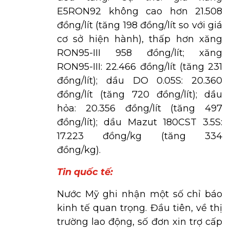
E5RON92 không cao hơn 21.508
đồng/lít (tăng 198 đồng/lít so với giá
cơ sở hiện hành), thấp hơn xăng
RON95-III 958 đồng/lít; xăng
RON95-III: 22.466 đồng/lít (tăng 231
đồng/lít); dầu DO 0.05S: 20.360
đồng/lít (tăng 720 đồng/lít); dầu
hỏa: 20.356 đồng/lít (tăng 497
đồng/lít); dầu Mazut 180CST 3.5S:
17.223 đồng/kg (tăng 334
đồng/kg).
Tin quốc tế:
Nước Mỹ ghi nhận một số chỉ báo
kinh tế quan trọng. Đầu tiên, về thị
trường lao động, số đơn xin trợ cấp