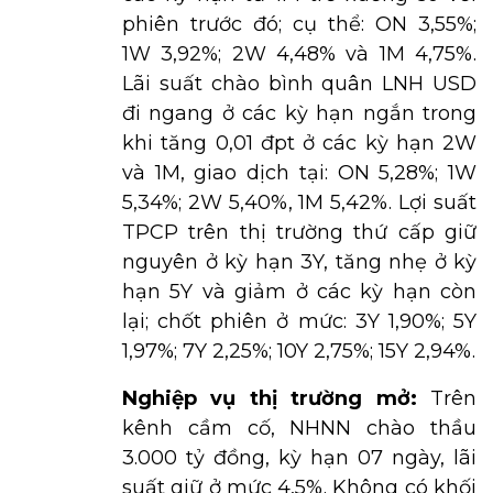
phiên trước đó; cụ thể: ON 3,55%;
1W 3,92%; 2W 4,48% và 1M 4,75%.
Lãi suất chào bình quân LNH USD
đi ngang ở các kỳ hạn ngắn trong
khi tăng 0,01 đpt ở các kỳ hạn 2W
và 1M, giao dịch tại: ON 5,28%; 1W
5,34%; 2W 5,40%, 1M 5,42%. Lợi suất
TPCP trên thị trường thứ cấp giữ
nguyên ở kỳ hạn 3Y, tăng nhẹ ở kỳ
hạn 5Y và giảm ở các kỳ hạn còn
lại; chốt phiên ở mức: 3Y 1,90%; 5Y
1,97%; 7Y 2,25%; 10Y 2,75%; 15Y 2,94%.
Nghiệp vụ thị trường mở:
Trên
kênh cầm cố, NHNN chào thầu
3.000 tỷ đồng, kỳ hạn 07 ngày, lãi
suất giữ ở mức 4,5%. Không có khối