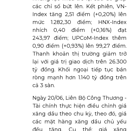
các chỉ số bứt lên. Kết phiên, VN-
Index tăng 2,51 điểm (+0,20%) lên
mức 1.282,30 điểm; HNX-Index
nhích 0,40 điểm (+0,16%) đạt
243,97 điểm; UPCoM-Index thêm
0,90 điểm (+0,93%) lên 99,27 điểm.
Thanh khoản thị trường giảm trở
lại với giá trị giao dịch trên 26.300
tỷ đồng. Khối ngoại tiếp tục bán
ròng mạnh hơn 1.140 tỷ đồng trên
cả 3 sàn.
Ngày 20/06, Liên Bộ Công Thương -
Tài chính thực hiện điều chỉnh giá
xăng dầu theo chu kỳ, theo đó, giá
các mặt hàng xăng dầu chủ yếu
đều tăng. Cụ thể: giá xăng