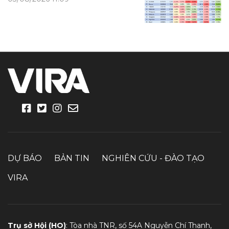
DỰ BÁO
BẢN TIN
NGHIÊN CỨU - ĐÀO TẠO
VIRA
Trụ sở Hội (HO)
: Tòa nhà TNR, số 54A Nguyễn Chí Thanh,