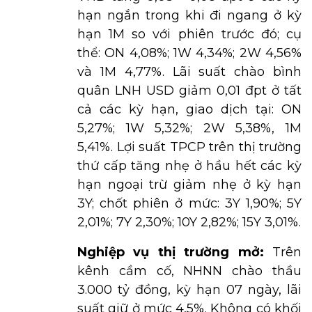
hạn ngắn trong khi đi ngang ở kỳ
hạn 1M so với phiên trước đó; cụ
thể: ON 4,08%; 1W 4,34%; 2W 4,56%
và 1M 4,77%. Lãi suất chào bình
quân LNH USD giảm 0,01 đpt ở tất
cả các kỳ hạn, giao dịch tại: ON
5,27%; 1W 5,32%; 2W 5,38%, 1M
5,41%. Lợi suất TPCP trên thị trường
thứ cấp tăng nhẹ ở hầu hết các kỳ
hạn ngoại trừ giảm nhẹ ở kỳ hạn
3Y; chốt phiên ở mức: 3Y 1,90%; 5Y
2,01%; 7Y 2,30%; 10Y 2,82%; 15Y 3,01%.
Nghiệp vụ thị trường mở:
Trên
kênh cầm cố, NHNN chào thầu
3.000 tỷ đồng, kỳ hạn 07 ngày, lãi
suất giữ ở mức 4,5%. Không có khối