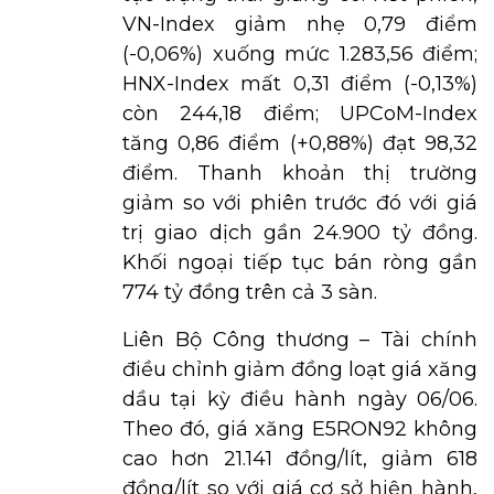
VN-Index giảm nhẹ 0,79 điểm
(-0,06%) xuống mức 1.283,56 điểm;
HNX-Index mất 0,31 điểm (-0,13%)
còn 244,18 điểm; UPCoM-Index
tăng 0,86 điểm (+0,88%) đạt 98,32
điểm. Thanh khoản thị trường
giảm so với phiên trước đó với giá
trị giao dịch gần 24.900 tỷ đồng.
Khối ngoại tiếp tục bán ròng gần
774 tỷ đồng trên cả 3 sàn.
Liên Bộ Công thương – Tài chính
điều chỉnh giảm đồng loạt giá xăng
dầu tại kỳ điều hành ngày 06/06.
Theo đó, giá xăng E5RON92 không
cao hơn 21.141 đồng/lít, giảm 618
đồng/lít so với giá cơ sở hiện hành,