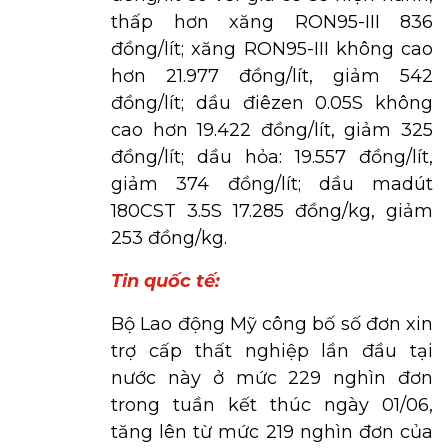
thấp hơn xăng RON95-III 836
đồng/lít; xăng RON95-III không cao
hơn 21.977 đồng/lít, giảm 542
đồng/lít; dầu điêzen 0.05S không
cao hơn 19.422 đồng/lít, giảm 325
đồng/lít; dầu hỏa: 19.557 đồng/lít,
giảm 374 đồng/lít; dầu madút
180CST 3.5S 17.285 đồng/kg, giảm
253 đồng/kg.
Tin quốc tế:
Bộ Lao động Mỹ công bố số đơn xin
trợ cấp thất nghiệp lần đầu tại
nước này ở mức 229 nghìn đơn
trong tuần kết thúc ngày 01/06,
tăng lên từ mức 219 nghìn đơn của