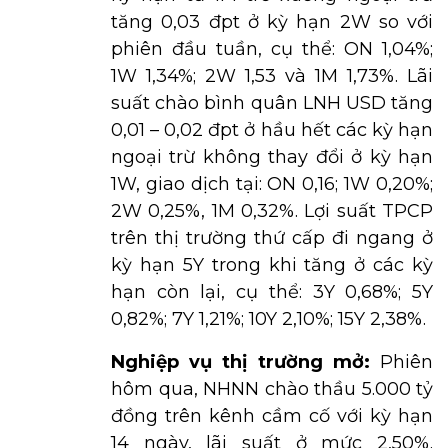
tăng 0,03 đpt ở kỳ hạn 2W so với
phiên đầu tuần, cụ thể: ON 1,04%;
1W 1,34%; 2W 1,53 và 1M 1,73%. Lãi
suất chào bình quân LNH USD tăng
0,01 – 0,02 đpt ở hầu hết các kỳ hạn
ngoại trừ không thay đổi ở kỳ hạn
1W, giao dịch tại: ON 0,16; 1W 0,20%;
2W 0,25%, 1M 0,32%. Lợi suất TPCP
trên thị trường thứ cấp đi ngang ở
kỳ hạn 5Y trong khi tăng ở các kỳ
hạn còn lại, cụ thể: 3Y 0,68%; 5Y
0,82%; 7Y 1,21%; 10Y 2,10%; 15Y 2,38%.
Nghiệp vụ thị trường mở:
Phiên
hôm qua, NHNN chào thầu 5.000 tỷ
đồng trên kênh cầm cố với kỳ hạn
14 ngày, lãi suất ở mức 2,50%.