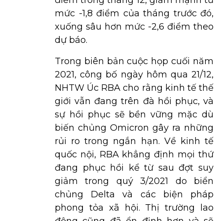
điểm trong tháng 12, giảm mạnh từ
mức -1,8 điểm của tháng trước đó,
xuống sâu hơn mức -2,6 điểm theo
dự báo.
Trong biên bản cuộc họp cuối năm
2021, công bố ngày hôm qua 21/12,
NHTW Úc RBA cho rằng kinh tế thế
giới vẫn đang trên đà hồi phục, và
sự hồi phục sẽ bền vững mặc dù
biến chủng Omicron gây ra những
rủi ro trong ngắn hạn. Về kinh tế
quốc nội, RBA khẳng định mọi thứ
đang phục hồi kể từ sau đợt suy
giảm trong quý 3/2021 do biển
chủng Delta và các biện pháp
phong tỏa xã hội. Thị trường lao