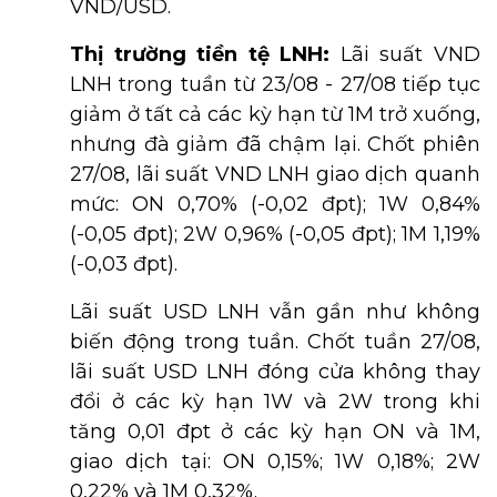
VND/USD.
Thị trường tiền tệ LNH:
Lãi suất VND
LNH trong tuần từ 23/08 - 27/08 tiếp tục
giảm ở tất cả các kỳ hạn từ 1M trở xuống,
nhưng đà giảm đã chậm lại. Chốt phiên
27/08, lãi suất VND LNH giao dịch quanh
mức: ON 0,70% (-0,02 đpt); 1W 0,84%
(-0,05 đpt); 2W 0,96% (-0,05 đpt); 1M 1,19%
(-0,03 đpt).
Lãi suất USD LNH vẫn gần như không
biến động trong tuần. Chốt tuần 27/08,
lãi suất USD LNH đóng cửa không thay
đổi ở các kỳ hạn 1W và 2W trong khi
tăng 0,01 đpt ở các kỳ hạn ON và 1M,
giao dịch tại: ON 0,15%; 1W 0,18%; 2W
0,22% và 1M 0,32%.