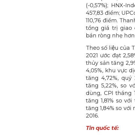
(-0,57%); HNX-I
457,83 điểm; UPC
110,76 điểm. Than
tổng giá trị giao
bán ròng nhẹ hơn 
Theo số liệu củ
2021 ước đạt 2,5
thủy sản tăng 2,
4,05%, khu vực dị
tăng 4,72%, quý
tăng 5,22%, so v
dùng, CPI tháng 
tăng 1,81% so vớ
tăng 1,84% so với
2016.
T
in quốc tế: