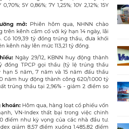
Y 0,70%; 5Y 0,86%; 7Y 1,25%; 10Y 2,12%; 15Y
rường mở:
Phiên hôm qua, NHNN chào
g trên kênh cầm cố với kỳ hạn 14 ngày, lãi
. Có 109,39 tỷ đồng trúng thầu, đưa khối
ên kênh này lên mức 113,21 tỷ đồng.
hiếu:
Ngày 29/12, KBNN huy động thành
ỷ đồng TPCP gọi thầu (tỷ lệ trúng thầu
kỳ hạn 5 năm, 7 năm và 15 năm đấu thầu
 30 năm huy động thành công 620/1.000 tỷ
ất trúng thầu tại 2,96% - giảm 2 điểm so
g khoán:
Hôm qua, hàng loạt cổ phiếu vốn
ạnh, VN-Index thất bại trong việc chinh
0 điểm như kỳ vọng của các nhà đầu tư.
ndex giảm 8,57 điểm xuống 1.485,82 điểm