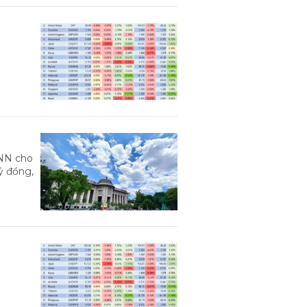
HNN cho
tỷ đồng,