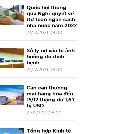
Quốc hội thông
qua Nghị quyết về
Dự toán ngân sách
nhà nước năm 2022
23/12/2021 08:00
Xử lý nợ xấu bị ảnh
hưởng do dịch
bệnh
22/12/2021 08:00
Cán cân thương
mại hàng hóa đến
15/12 thặng dư 1,67
tỷ USD
21/12/2021 08:00
Tổng hợp Kinh tế -