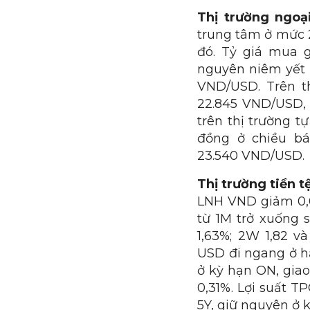
Thị trường ngoạ
trung tâm ở mức 2
đó. Tỷ giá mua 
nguyên niêm yết 
VND/USD. Trên t
22.845 VND/USD, k
trên thị trường 
đồng ở chiều bá
23.540 VND/USD.
Thị trường tiền t
LNH VND giảm 0,01
từ 1M trở xuống s
1,63%; 2W 1,82 v
USD đi ngang ở hầ
ở kỳ hạn ON, giao
0,31%. Lợi suất T
5Y, giữ nguyên ở 