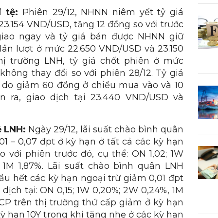
i tệ:
Phiên 29/12, NHNN niêm yết tỷ giá
3.154 VND/USD, tăng 12 đồng so với trước
giao ngay và tỷ giá bán được NHNN giữ
lần lượt ở mức 22.650 VND/USD và 23.150
hị trường LNH, tỷ giá chốt phiên ở mức
hông thay đổi so với phiên 28/12. Tỷ giá
tự do giảm 60 đồng ở chiều mua vào và 10
n ra, giao dịch tại 23.440 VND/USD và
ệ LNH:
Ngày 29/12, lãi suất chào bình quân
 – 0,07 đpt ở kỳ hạn ở tất cả các kỳ hạn
o với phiên trước đó, cụ thể: ON 1,02; 1W
à 1M 1,87%. Lãi suất chào bình quân LNH
u hết các kỳ hạn ngoại trừ giảm 0,01 đpt
 dịch tại: ON 0,15; 1W 0,20%; 2W 0,24%, 1M
PCP trên thị trường thứ cấp giảm ở kỳ hạn
kỳ hạn 10Y trong khi tăng nhẹ ở các kỳ hạn