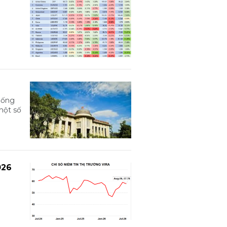
hống
một số
026