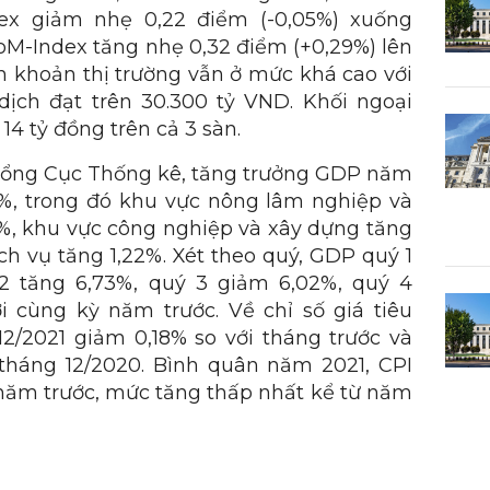
ndex giảm nhẹ 0,22 điểm (-0,05%) xuống
oM-Index tăng nhẹ 0,32 điểm (+0,29%) lên
h khoản thị trường vẫn ở mức khá cao với
 dịch đạt trên 30.300 tỷ VND. Khối ngoại
14 tỷ đồng trên cả 3 sàn.
a Tổng Cục Thống kê, tăng trưởng GDP năm
8%, trong đó khu vực nông lâm nghiệp và
9%, khu vực công nghiệp và xây dựng tăng
ch vụ tăng 1,22%. Xét theo quý, GDP quý 1
 2 tăng 6,73%, quý 3 giảm 6,02%, quý 4
ới cùng kỳ năm trước. Về chỉ số giá tiêu
12/2021 giảm 0,18% so với tháng trước và
i tháng 12/2020. Bình quân năm 2021, CPI
 năm trước, mức tăng thấp nhất kể từ năm