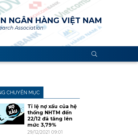
ÊN NGÂN HÀNG VIỆT NAM
arch Association
NG CHUYÊN MỤC
Tỉ lệ nợ xấu của hệ
thống NHTM đến
22/12 đã tăng lên
mức 3,79%
29/12/2021 09:01