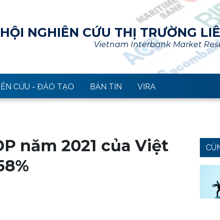
HỘI NGHIÊN CỨU THỊ TRƯỜNG LI
Vietnam Interbank Market Rese
ÊN CỨU - ĐÀO TẠO
BẢN TIN
VIRA
P năm 2021 của Việt
CÙ
,58%