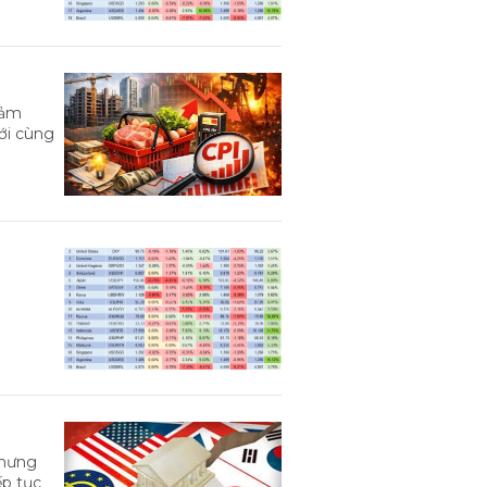
iảm
với cùng
nhưng
ếp tục