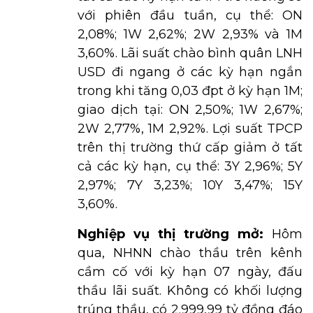
với phiên đầu tuần, cụ thể: ON
2,08%; 1W 2,62%; 2W 2,93% và 1M
3,60%. Lãi suất chào bình quân LNH
USD đi ngang ở các kỳ hạn ngắn
trong khi tăng 0,03 đpt ở kỳ hạn 1M;
giao dịch tại: ON 2,50%; 1W 2,67%;
2W 2,77%, 1M 2,92%. Lợi suất TPCP
trên thị trường thứ cấp giảm ở tất
cả các kỳ hạn, cụ thể: 3Y 2,96%; 5Y
2,97%; 7Y 3,23%; 10Y 3,47%; 15Y
3,60%.
Nghiệp vụ thị trường mở:
Hôm
qua, NHNN chào thầu trên kênh
cầm cố với kỳ hạn 07 ngày, đấu
thầu lãi suất. Không có khối lượng
trúng thầu, có 2.999,99 tỷ đồng đáo