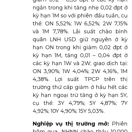
ngắn trong khi tăng nhẹ 0,02 đpt ở
kỳ hạn 1M so với phiên đầu tuần, cụ
thể: ON 5,52%; 1W 6,52%; 2W 7,15%
và 1M 7,78%. Lãi suất chào bình
quân LNH USD giữ nguyên ở kỳ
hạn ON trong khi giảm 0,02 đpt ở
kỳ hạn 1M, tăng 0,01 – 0,04 đpt ở
các kỳ hạn 1W và 2W; giao dịch tại:
ON 3,90%; 1W 4,04%; 2W 4,16%, 1M
4,38%. Lợi suất TPCP trên thị
trường thứ cấp giảm ở hầu hết các
kỳ hạn ngoại trừ tăng ở kỳ hạn 5Y,
cụ thể: 3Y 4,79%; 5Y 4,87%; 7Y
4,92%; 10Y 4,90%; 15Y 5,03%.
Nghiệp vụ thị trường mở:
Phiên
hôm qua, NHNN chào thầu 10.000