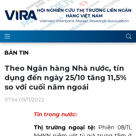
HỘI NGHIÊN CỨU THỊ TRƯỜNG LIÊN NGÂN
HÀNG VIỆT NAM
Vietnam Interbank Market Research Association
BẢN TIN
Theo Ngân hàng Nhà nước, tín
dụng đến ngày 25/10 tăng 11,5%
so với cuối năm ngoái
07:54 09/11/2022
Tin trong nước:
Thị trường ngoại tệ:
Phiên 08/11,
NHNN niêm yết tỷ giá trung tâm ở