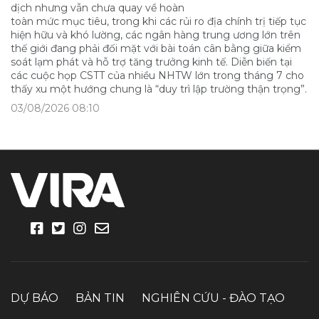
dịch nhưng vẫn chưa quay về hoàn
toàn mức mục tiêu, trong khi các rủi ro địa chính trị tiếp tục
hiện hữu và khó lường, các ngân hàng trung ương lớn trên
thế giới đang phải đối mặt với bài toán cân bằng giữa kiểm
soát lạm phát và hỗ trợ tăng trưởng kinh tế. Diễn biến tại
các cuộc họp CSTT của nhiều NHTW lớn trong tháng 7 cho
thấy xu một hướng chung là “duy trì lập trường thận trọng”.
03/08/2026 08:10
DỰ BÁO
BẢN TIN
NGHIÊN CỨU - ĐÀO TẠO