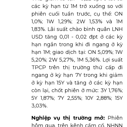
các kỳ hạn từ 1M trở xuống so với
phiên cuối tuần trước, cụ thể: ON
1,0%; 1W 1,29%; 2W 1,53% và 1M
1,83%. Lãi suất chào bình quân LNH
USD tăng 0,01 - 0,02 đpt ở các kỳ
hạn ngắn trong khi đi ngang ở kỳ
hạn 1M; giao dịch tại: ON 5,09%; 1W
5,20%; 2W 5,27%, 1M 5,36%. Lợi suất
TPCP trên thị trường thứ cấp đi
ngang ở kỳ hạn 7Y trong khi giảm
ở kỳ hạn 15Y và tăng ở các kỳ hạn
còn lại, chốt phiên ở mức: 3Y 1,76%;
5Y 1,87%; 7Y 2,55%; 10Y 2,88%; 15Y
3,03%.
Nghiệp vụ thị trường mở:
Phiên
hôm qua, trên kênh cầm cố, NHNN