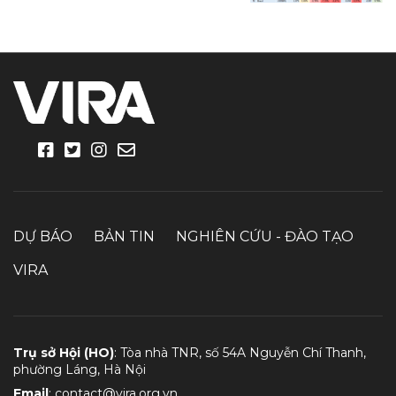
DỰ BÁO
BẢN TIN
NGHIÊN CỨU - ĐÀO TẠO
VIRA
Trụ sở Hội (HO)
: Tòa nhà TNR, số 54A Nguyễn Chí Thanh,
phường Láng, Hà Nội
Email
:
contact@vira.org.vn