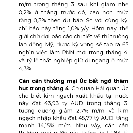
m/m trong tháng 3 sau khi giảm nhẹ
0,2% ở tháng trước đó, cao hơn mức
tăng 0,3% theo dự báo. So với cùng kỳ,
chỉ báo này tăng 1,0% y/y. Hôm nay, thế
giới chờ đợi báo cáo chi tiết về thị trường
lao động Mỹ, được kỳ vọng sẽ tạo ra 65
nghìn việc làm PNN mới trong tháng 4,
và tỷ lệ thất nghiệp giữ đi ngang ở mức
4,3%.
Cán cân thương mại Úc bất ngờ thâm
hụt trong tháng 4
. Cơ quan Hải quan Úc
cho biết kim ngạch xuất khẩu tại nước
này đạt 43,93 tỷ AUD trong tháng 3,
tương đương giảm 2,7% m/m; và kim
ngạch nhập khẩu đạt 45,77 tỷ AUD, tăng
mạnh 14,15% m/m. Như vậy, cán cân