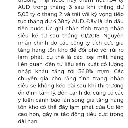
thương mại nước này thâm hụt 1,84 tỷ
AUD trong tháng 3 sau khi thặng dư
5,03 tỷ ở tháng 2 và trái với kỳ vọng tiếp
tục thặng dư 4,38 tỷ AUD. Đây là lần đầu
tiên nước Úc ghi nhận tình trạng nhập
siêu kể từ sau tháng 01/2018. Nguyên
nhân chính do các công ty tích cực gia
tăng hàng tồn kho để đối phó với rủi ro
lạm phát, cụ thể là các loại mặt hàng
liên quan đến tư liệu sản xuất có lượng
nhập khẩu tăng tới 36,8% m/m. Các
chuyên gia cho rằng tình trạng nhập
siêu sẽ không kéo dài sau khi thị trường
ổn định tâm lý. Bên cạnh đó, cũng có các
ý kiến cảnh báo làn sóng gia tăng hàng
tồn kho có thể đẩy lạm phát của Úc lên
cao hơn, gây ra tác động tiêu cực trong
dài hạn
.