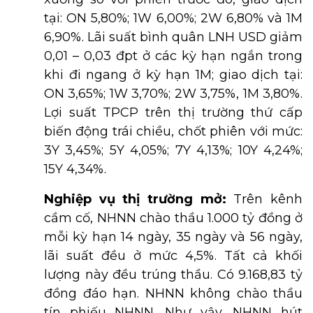
tại: ON 5,80%; 1W 6,00%; 2W 6,80% và 1M
6,90%. Lãi suất bình quân LNH USD giảm
0,01 – 0,03 đpt ở các kỳ hạn ngắn trong
khi đi ngang ở kỳ hạn 1M; giao dịch tại:
ON 3,65%; 1W 3,70%; 2W 3,75%, 1M 3,80%.
Lợi suất TPCP trên thị trường thứ cấp
biến động trái chiều, chốt phiên với mức:
3Y 3,45%; 5Y 4,05%; 7Y 4,13%; 10Y 4,24%;
15Y 4,34%.
Nghiệp vụ thị trường mở:
Trên kênh
cầm cố, NHNN chào thầu 1.000 tỷ đồng ở
mỗi kỳ hạn 14 ngày, 35 ngày và 56 ngày,
lãi suất đều ở mức 4,5%. Tất cả khối
lượng này đều trúng thầu. Có 9.168,83 tỷ
đồng đáo hạn. NHNN không chào thầu
tín phiếu NHNN. Như vậy, NHNN hút