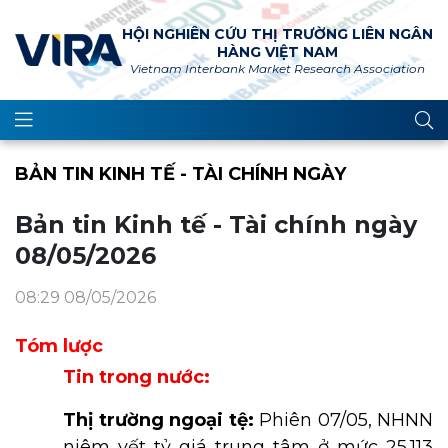
HỘI NGHIÊN CỨU THỊ TRƯỜNG LIÊN NGÂN
HÀNG VIỆT NAM
Vietnam Interbank Market Research Association
BẢN TIN KINH TẾ - TÀI CHÍNH NGÀY
Bản tin Kinh tế - Tài chính ngày
08/05/2026
08:29 08/05/2026
Tóm lược
Tin trong nước:
Thị trường ngoại tệ:
Phiên 07/05, NHNN
niêm yết tỷ giá trung tâm ở mức 25.113