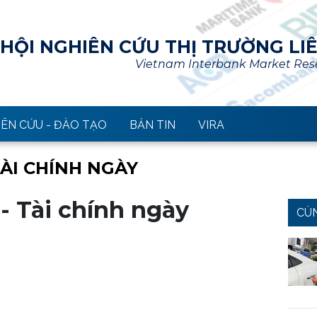
HỘI NGHIÊN CỨU THỊ TRƯỜNG LI
Vietnam Interbank Market Rese
ÊN CỨU - ĐÀO TẠO
BẢN TIN
VIRA
TÀI CHÍNH NGÀY
 - Tài chính ngày
CÙ