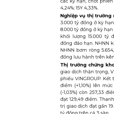
các kỳ hạn, chốt phiên 
4,24%; 15Y 4,33%.
Nghiệp vụ thị trường
3.000 tỷ đồng ở kỳ hạn
8.000 tỷ đồng ở kỳ hạn
khối lượng 15.000 tỷ 
đồng đáo hạn. NHNN kh
NHNN bơm ròng 5.654,67
đồng lưu hành trên kê
Thị trường chứng kh
giao dịch thận trọng,
phiếu VINGROUP. Kết t
điểm (+1,10%) lên mức
(-1,03%) còn 257,33 đ
đạt 129,49 điểm. Thanh
trị giao dịch đạt gần 1
tỷ đồng trên cả 3 sàn.