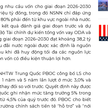
ng nhu cầu vốn cho giai đoạn 2026-2030
triệu tỷ đồng, trong đó NSNN chỉ đáp ứng
i 80% phải đến từ khu vực ngoài nhà nước.
 kết quả đánh giá giai đoạn trước và dự
 Bộ Tài chính dự kiến tổng vốn vay ODA và
g giai đoạn 2026–2030 đạt khoảng 38,2 tỷ
 đãi nước ngoài được xác định là nguồn
u khi đã huy động tối đa các nguồn lực
n vốn có điều kiện thuận lợi hơn.
 NHTW Trung Quốc PBOC công bố LS cho
 1 năm và 5 năm lần lượt ở mức 3,0% và
hay đổi so với trước. Quyết định này được
Quốc ghi nhận mức tăng trưởng 5% trong
 từ 4,5% của quý trước đó. PBOC cho biết
 trường chính sách tiền tệ “hỗ trợ” và “nới