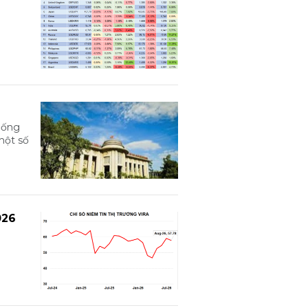
hống
một số
026