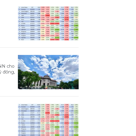
HNN cho
tỷ đồng,