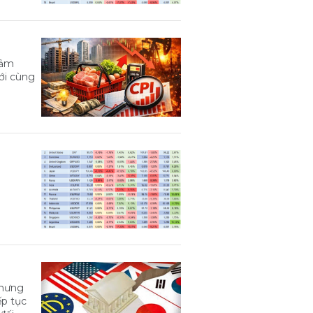
iảm
với cùng
nhưng
ếp tục