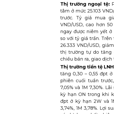
Thị trường ngoại tệ:
tâm ở mức 25.103 VND/
trước. Tỷ giá mua g
VND/USD, cao hơn 50 đ
ngay được niêm yết ở
so với tỷ giá trần. Trê
26.333 VND/USD, giảm 
thị trường tự do tăn
chiều bán ra, giao dịc
Thị trường tiền tệ LNH
tăng 0,30 – 0,55 đpt ở
phiên cuối tuần trước
7,05% và 1M 7,30%. Lã
kỳ hạn ON trong khi k
đpt ở kỳ hạn 2W và 1M
3,74%, 1M 3,78%. Lợi s