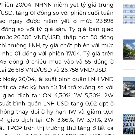
Phiên 20/04, NHNN niêm yết tỷ giá trung
USD, tăng 01 đồng so với phiên cuối tuần
iao ngay được niêm yết ở mức 23.898
ồng so với tỷ giá sàn. Tỷ giá bán giao
 mức 26.308 VND/USD, thấp hơn 50 đồng
n thị trường LNH, tỷ giá chốt phiên với mức
nhẹ 01 đồng với phiên 17/04. Tỷ giá trên
g 45 đồng ở chiều mua vào và 55 đồng ở
h tại 26.618 VND/USD và 26.758 VND/USD.
:
Ngày 20/04, lãi suất bình quân LNH VND
 tất cả các kỳ hạn từ 1M trở xuống so với
, giao dịch tại: ON 4,30%; 1W 5,30%; 2W
i suất bình quân LNH USD tăng 0,02 đpt ở
hông thay đổi ở kỳ hạn 1W và giảm 0,01
; giao dịch tại: ON 3,66%; 1W 3,71%; 2W
uất TPCP trên thị trường thứ tăng ở tất cả