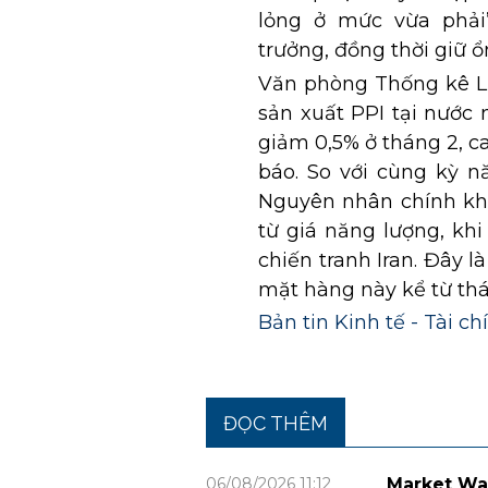
lỏng ở mức vừa phải
trưởng, đồng thời giữ ổ
Văn phòng Thống kê Li
sản xuất PPI tại nước
giảm 0,5% ở tháng 2, c
báo. So với cùng kỳ n
Nguyên nhân chính kh
từ giá năng lượng, kh
chiến tranh Iran. Đây 
mặt hàng này kể từ th
Bản tin Kinh tế - Tài c
ĐỌC THÊM
06/08/2026 11:12
Market Wa