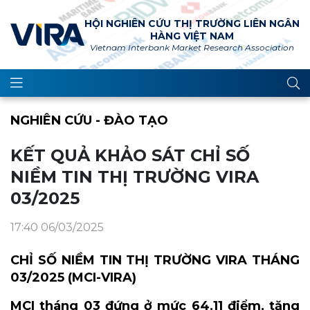
HỘI NGHIÊN CỨU THỊ TRƯỜNG LIÊN NGÂN
HÀNG VIỆT NAM
Vietnam Interbank Market Research Association
NGHIÊN CỨU - ĐÀO TẠO
KẾT QUẢ KHẢO SÁT CHỈ SỐ
NIỀM TIN THỊ TRƯỜNG VIRA
03/2025
17:40 06/03/2025
CHỈ SỐ NIỀM TIN THỊ TRƯỜNG VIRA THÁNG
03/2025
(MCI-VIRA)
MCI tháng 03 đứng ở mức 64,11 điểm, tăng