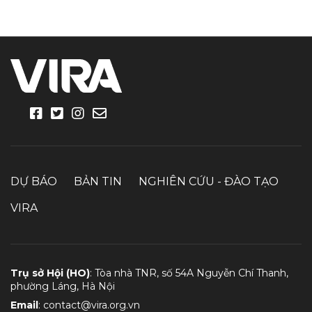
DỰ BÁO
BẢN TIN
NGHIÊN CỨU - ĐÀO TẠO
VIRA
Trụ sở Hội (HO)
: Tòa nhà TNR, số 54A Nguyễn Chí Thanh,
phường Láng, Hà Nội
Email
:
contact@vira.org.vn