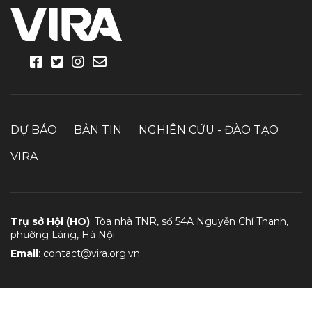
DỰ BÁO
BẢN TIN
NGHIÊN CỨU - ĐÀO TẠO
VIRA
Trụ sở Hội (HO)
: Tòa nhà TNR, số 54A Nguyễn Chí Thanh,
phường Láng, Hà Nội
Email
:
contact@vira.org.vn