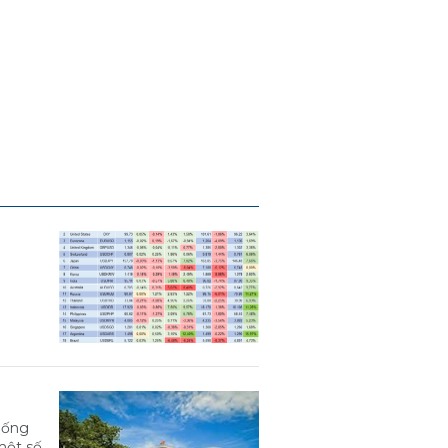
hống
một số