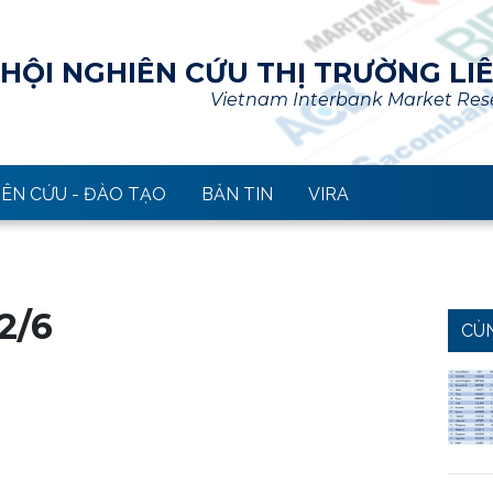
HỘI NGHIÊN CỨU THỊ TRƯỜNG LI
Vietnam Interbank Market Rese
ÊN CỨU - ĐÀO TẠO
BẢN TIN
VIRA
2/6
CÙ