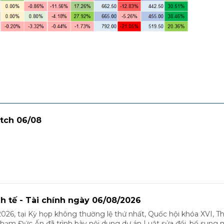
tch 06/08
nh tế - Tài chính ngày 06/08/2026
026, tại Kỳ họp không thường lệ thứ nhất, Quốc hội khóa XVI, T
m Đức Ấn đã trình bày nội dung dự án Luật sửa đổi, bổ sung 