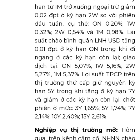
hạn từ 1M trở xuống ngoại trừ giảm
0,02 đpt ở kỳ hạn 2W so với phiên
đầu tuần, cụ thể: ON 0,20%; 1W
0,32%; 2W 0,54% và 1M 0,98%. Lãi
suất chào bình quân LNH USD tăng
0,01 đpt ở kỳ hạn ON trong khi đi
ngang ở các kỳ hạn còn lại; giao
dịch tại: ON 5,07%; 1W 5,16%; 2W
5,27%, 1M 5,37%. Lợi suất TPCP trên
thị trường thứ cấp giữ nguyên kỳ
hạn 5Y trong khi tăng ở kỳ hạn 7Y
và giảm ở các kỳ hạn còn lại; chốt
phiên ở mức: 3Y 1,65%; 5Y 1,74%; 7Y
2,14%; 10Y 2,40%; 15Y 2,61%.
Nghiệp vụ thị trường mở:
Hôm
qua, trên kênh cầm cố, NHNN chào