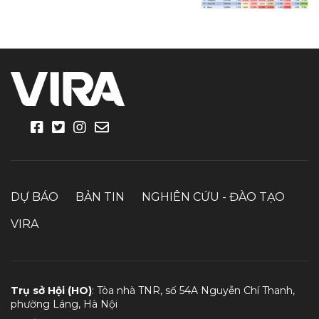
DỰ BÁO
BẢN TIN
NGHIÊN CỨU - ĐÀO TẠO
VIRA
Trụ sở Hội (HO)
: Tòa nhà TNR, số 54A Nguyễn Chí Thanh,
phường Láng, Hà Nội