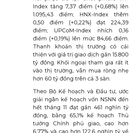
Index tăng 7,37 điểm (+0,68%) lên
1.095,43 điểm; HNX-Index thêm
0,50 điểm (+0,22%) đạt 224,39
điểm; UPCoM-Index nhích 0,16
điểm (+0,19%) lên mức 84,66 điểm.
Thanh khoản thị trường có cải
thiện với giá trị giao dịch gần 15.800
tỷ đồng. Khối ngoại tham gia rất ít
vào thị trường, vẫn mua ròng nhẹ
hơn 60 tỷ đồng trên cả 3 sàn.
Theo Bộ Kế hoạch và Đầu tư, ước
giải ngân kế hoạch vốn NSNN đến
hết tháng 11 đạt gần 461 nghìn tỷ
đồng, bằng 65,1% kế hoạch Thủ
tướng Chính phủ giao, cao hơn
6,77% và cao hơn 122,6 nghìn tỷ về