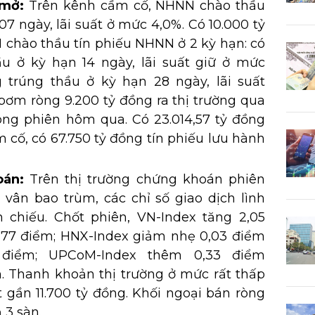
 mở:
Trên kênh cầm cố, NHNN chào thầu
07 ngày, lãi suất ở mức 4,0%. Có 10.000 tỷ
 chào thầu tín phiếu NHNN ở 2 kỳ hạn: có
u ở kỳ hạn 14 ngày, lãi suất giữ ở mức
 trúng thầu ở kỳ hạn 28 ngày, lãi suất
bơm ròng 9.200 tỷ đồng ra thị trường qua
ong phiên hôm qua. Có 23.014,57 tỷ đồng
 cố, có 67.750 tỷ đồng tín phiếu lưu hành
oán:
Trên thị trường chứng khoán phiên
vân bao trùm, các chỉ số giao dịch lình
chiếu. Chốt phiên, VN-Index tăng 2,05
54,77 điểm; HNX-Index giảm nhẹ 0,03 điểm
9 điểm; UPCoM-Index thêm 0,33 điểm
m. Thanh khoản thị trường ở mức rất thấp
ạt gần 11.700 tỷ đồng. Khối ngoại bán ròng
 3 sàn.