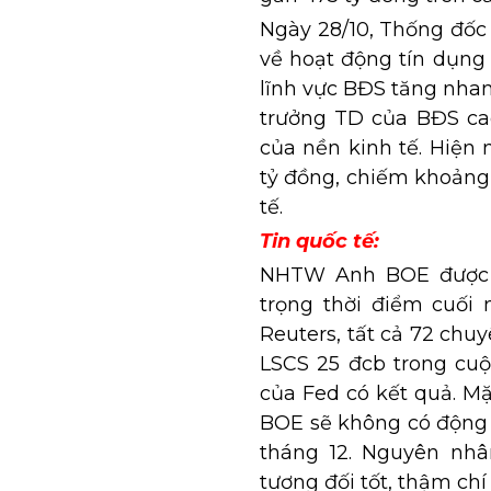
Ngày 28/10, Thống đốc 
về hoạt động tín dụng
lĩnh vực BĐS tăng nhan
trưởng TD của BĐS ca
của nền kinh tế. Hiện 
tỷ đồng, chiếm khoảng
tế.
Tin quốc tế:
NHTW Anh BOE được k
trọng thời điểm cuối
Reuters, tất cả 72 chu
LSCS 25 đcb trong cuộ
của Fed có kết quả. Mặ
BOE sẽ không có động t
tháng 12. Nguyên nhâ
tương đối tốt, thậm chí