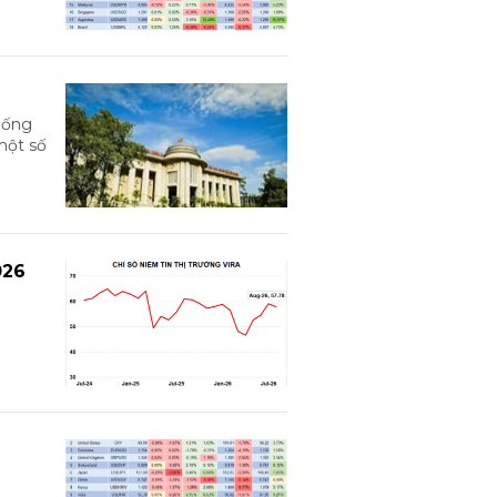
hống
một số
026