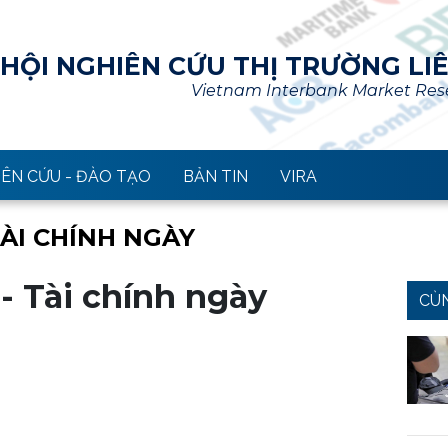
HỘI NGHIÊN CỨU THỊ TRƯỜNG LI
Vietnam Interbank Market Rese
ÊN CỨU - ĐÀO TẠO
BẢN TIN
VIRA
TÀI CHÍNH NGÀY
 - Tài chính ngày
CÙ