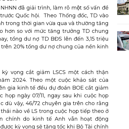
NHNN đã giải trình, làm rõ một số vấn đề
 trước Quốc hội. Theo Thống đốc, TD vào
h trong thời gian vừa qua và thường tăng
o hơn so với mức tăng trưởng TD chung
nay, tổng dư nợ TD BĐS lên đến 3,15 triệu
 trên 20% tổng dư nợ chung của nền kinh
ỳ vọng cắt giảm LSCS một cách thận
 năm 2024. Theo một cuộc khảo sát của
yên gia kinh tế đều dự đoán BOE cắt giảm
c họp ngày 07/11, ngay sau khi cuộc họp
c dù vậy, 46/72 chuyên gia trên cho rằng
hái nào về LS trong cuộc họp tiếp theo ở
n chính do kinh tế Anh vẫn hoạt động
 được kỳ vọng sẽ tăng tốc khi Bộ Tài chính