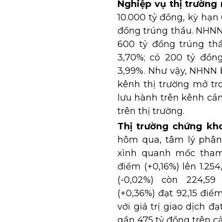
Nghiệp vụ thị trường
10.000 tỷ đồng, kỳ hạn 
đồng trúng thầu. NHNN
600 tỷ đồng trúng thầ
3,70%; có 200 tỷ đồng
3,99%. Như vậy, NHNN 
kênh thị trường mở tr
lưu hành trên kênh cầm
trên thị trường.
Thị trường chứng kh
hôm qua, tâm lý phân 
xình quanh mốc tham 
điểm (+0,16%) lên 1.2
(-0,02%) còn 224,5
(+0,36%) đạt 92,15 điể
với giá trị giao dịch đ
gần 475 tỷ đồng trên cả