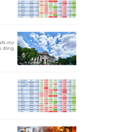
HNN cho
tỷ đồng,