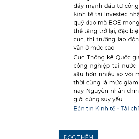
đẩy mạnh đầu tư công t
kinh tế tại Investec n
quỹ đạo mà BOE mong m
thể tăng trở lại, đặc bi
cực, thị trường lao độ
vẫn ở mức cao.
Cục Thống kê Quốc gia
công nghiệp tại nước 
sâu hơn nhiều so với 
thời cũng là mức giảm 
nay. Nguyên nhân chín
giới cùng suy yếu.
Bản tin Kinh tế - Tài c
ĐỌC THÊM