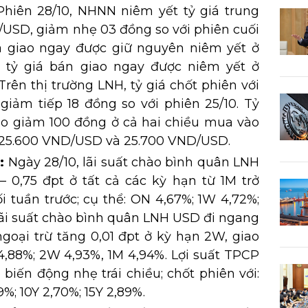
Phiên 28/10, NHNN niêm yết tỷ giá trung
USD, giảm nhẹ 03 đồng so với phiên cuối
a giao ngay được giữ nguyên niêm yết ở
tỷ giá bán giao ngay được niêm yết ở
ên thị trường LNH, tỷ giá chốt phiên với
iảm tiếp 18 đồng so với phiên 25/10. Tỷ
 do giảm 100 đồng ở cả hai chiều mua vào
ại 25.600 VND/USD và 25.700 VND/USD.
:
Ngày 28/10, lãi suất chào bình quân LNH
0,75 đpt ở tất cả các kỳ hạn từ 1M trở
i tuần trước; cụ thể: ON 4,67%; 1W 4,72%;
Lãi suất chào bình quân LNH USD đi ngang
goại trừ tăng 0,01 đpt ở kỳ hạn 2W, giao
 4,88%; 2W 4,93%, 1M 4,94%. Lợi suất TPCP
 biến động nhẹ trái chiều; chốt phiên với:
19%; 10Y 2,70%; 15Y 2,89%.