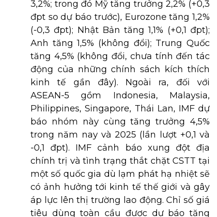
3,2%; trong đó Mỹ tăng trưởng 2,2% (+0,3
đpt so dự báo trước), Eurozone tăng 1,2%
(-0,3 đpt); Nhật Bản tăng 1,1% (+0,1 đpt);
Anh tăng 1,5% (không đổi); Trung Quốc
tăng 4,5% (không đổi, chưa tính đến tác
động của những chính sách kích thích
kinh tế gần đây). Ngoài ra, đối với
ASEAN-5 gồm Indonesia, Malaysia,
Philippines, Singapore, Thái Lan, IMF dự
báo nhóm này cùng tăng trưởng 4,5%
trong năm nay và 2025 (lần lượt +0,1 và
-0,1 đpt). IMF cảnh báo xung đột địa
chính trị và tình trạng thắt chặt CSTT tại
một số quốc gia dù lạm phát hạ nhiệt sẽ
có ảnh hưởng tới kinh tế thế giới và gây
áp lực lên thị trường lao động. Chỉ số giá
tiêu dùng toàn cầu được dự báo tăng