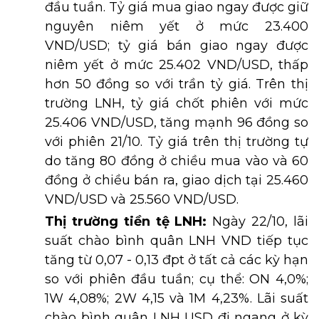
đầu tuần. Tỷ giá mua giao ngay được giữ
nguyên niêm yết ở mức 23.400
VND/USD; tỷ giá bán giao ngay được
niêm yết ở mức 25.402 VND/USD, thấp
hơn 50 đồng so với trần tỷ giá. Trên thị
trường LNH, tỷ giá chốt phiên với mức
25.406 VND/USD, tăng mạnh 96 đồng so
với phiên 21/10. Tỷ giá trên thị trường tự
do tăng 80 đồng ở chiều mua vào và 60
đồng ở chiều bán ra, giao dịch tại 25.460
VND/USD và 25.560 VND/USD.
Thị trường tiền tệ LNH:
Ngày 22/10, lãi
suất chào bình quân LNH VND tiếp tục
tăng từ 0,07 - 0,13 đpt ở tất cả các kỳ hạn
so với phiên đầu tuần; cụ thể: ON 4,0%;
1W 4,08%; 2W 4,15 và 1M 4,23%. Lãi suất
chào bình quân LNH USD đi ngang ở kỳ