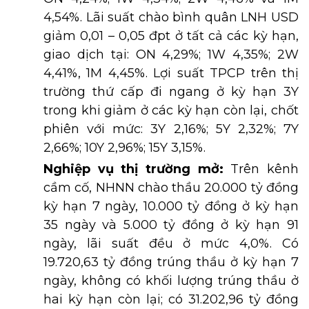
4,54%. Lãi suất chào bình quân LNH USD
giảm 0,01 – 0,05 đpt ở tất cả các kỳ hạn,
giao dịch tại: ON 4,29%; 1W 4,35%; 2W
4,41%, 1M 4,45%. Lợi suất TPCP trên thị
trường thứ cấp đi ngang ở kỳ hạn 3Y
trong khi giảm ở các kỳ hạn còn lại, chốt
phiên với mức: 3Y 2,16%; 5Y 2,32%; 7Y
2,66%; 10Y 2,96%; 15Y 3,15%.
Nghiệp vụ thị trường mở:
Trên kênh
cầm cố, NHNN chào thầu 20.000 tỷ đồng
kỳ hạn 7 ngày, 10.000 tỷ đồng ở kỳ hạn
35 ngày và 5.000 tỷ đồng ở kỳ hạn 91
ngày, lãi suất đều ở mức 4,0%. Có
19.720,63 tỷ đồng trúng thầu ở kỳ hạn 7
ngày, không có khối lượng trúng thầu ở
hai kỳ hạn còn lại; có 31.202,96 tỷ đồng