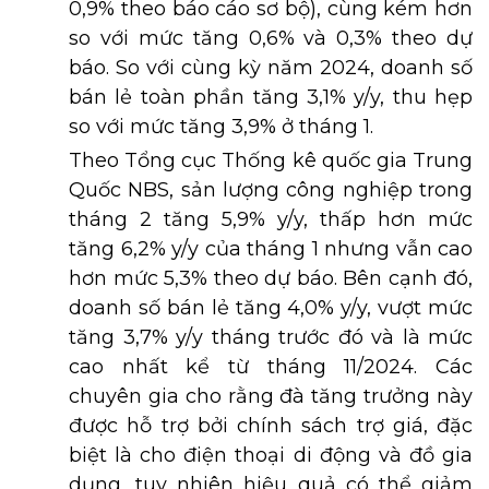
0,9% theo báo cáo sơ bộ), cùng kém hơn
so với mức tăng 0,6% và 0,3% theo dự
báo. So với cùng kỳ năm 2024, doanh số
bán lẻ toàn phần tăng 3,1% y/y, thu hẹp
so với mức tăng 3,9% ở tháng 1.
Theo Tổng cục Thống kê quốc gia Trung
Quốc NBS, sản lượng công nghiệp trong
tháng 2 tăng 5,9% y/y, thấp hơn mức
tăng 6,2% y/y của tháng 1 nhưng vẫn cao
hơn mức 5,3% theo dự báo. Bên cạnh đó,
doanh số bán lẻ tăng 4,0% y/y, vượt mức
tăng 3,7% y/y tháng trước đó và là mức
cao nhất kể từ tháng 11/2024. Các
chuyên gia cho rằng đà tăng trưởng này
được hỗ trợ bởi chính sách trợ giá, đặc
biệt là cho điện thoại di động và đồ gia
dụng, tuy nhiên hiệu quả có thể giảm