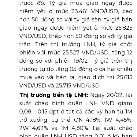
trước đó. Tỷ giá mua giao ngay được
niêm yết ở mức 23.461 VND/USD, cao
hơn 50 đồng so với tỷ giá sàn; tỷ giá bán
giao ngay được niêm yết ở mức 25.825
VND/USD, thấp hơn 50 đồng so với tỷ giá
trần. Trên thị trường LNH, tỷ giá chốt
phiên với mức 25.527 VND/USD, tăng 12
đồng so với phiên 19/02. Tỷ giá trên thị
trường tự do tăng 05 đồng ở cả hai chiều
mua vào và bán ra, giao dịch tại 25.615
VND/USD và 25.715 VND/USD.
Thị trường tiền tệ LNH:
Ngày 20/02, lãi
suất chào bình quân LNH VND giảm
0,08 - 0,15 đpt ở tất cả các kỳ hạn từ 1M
trở xuống, cụ thể: ON 4,18%; 1W 4,45%;
2W 4,62% và 1M 4,80%. Lãi suất chào
bình quân LNH USD tăng 0,01 ở kỳ hạn