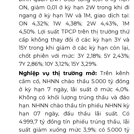
ON, giảm 0,01 ở kỳ hạn 2W trong khi đi
ngang ở kỳ hạn 1W và 1M, giao dịch tại:
ON 4,32%; 1W 4,38%; 2W 4,43%, 1M
4,50%. Lợi suất TPCP trên thị trường thứ
cấp không thay đổi ở các kỳ hạn 3Y và
15Y trong khi giảm ở các kỳ hạn còn lại,
chốt phiên với mức: 3Y 2,18%; 5Y 2,43%;
7Y 2,86%; 10Y 3,12%; 15Y 3,29%.
Nghiệp vụ thị trường mở:
Trên kênh
cầm cố, NHNN chào thầu 5.000 tỷ đồng
ở kỳ hạn 7 ngày, lãi suất ở mức 4,0%.
Không có khối lượng trúng thầu và đáo
hạn. NHNN chào thầu tín phiếu NHNN kỳ
hạn 07 ngày, đấu thầu lãi suất. Có
4.999,7 tỷ đồng tín phiếu trúng thầu, lãi
suất giảm xuống mức 3,9%; có 5.000 tỷ