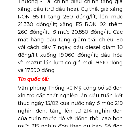
Thương - Tài chính điều chỉnh tăng giá
xăng, dầu (trừ dầu hỏa). Cụ thể, giá xăng
RON 95-III tăng 260 đồng/lít, lên mức
21.330 đồng/lít; xăng E5 RON 92 thêm
260 đồng/lít, ở mức 20.850 đồng/lít. Các
mặt hàng dầu tăng giảm trái chiều. So
với cách đây 7 ngày, dầu diesel giảm 10
đồng/lít xuống 19.060 đồng/lít; dầu hỏa
và mazut lần lượt có giá mới 19.510 đồng
và 17.590 đồng.
Tin quốc tế:
Văn phòng Thống kê Mỹ công bố số đơn
xin trợ cấp thất nghiệp lần đầu tuần kết
thúc ngày 15/02 của nước này ở mức 219
nghìn đơn, tăng lên từ 214 nghìn đơn
của tuần trước đó và đồng thời cao hơn
mức 215 nghìn đơn theo dự báo. Số đơn