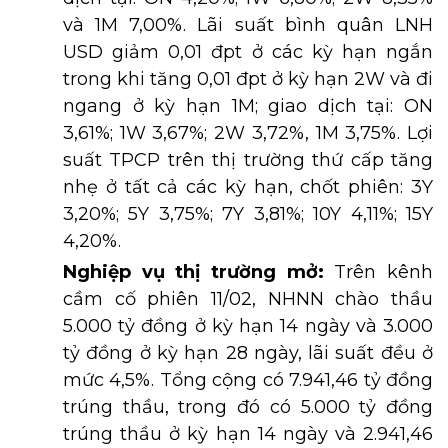
và 1M 7,00%. Lãi suất bình quân LNH
USD giảm 0,01 đpt ở các kỳ hạn ngắn
trong khi tăng 0,01 đpt ở kỳ hạn 2W và đi
ngang ở kỳ hạn 1M; giao dịch tại: ON
3,61%; 1W 3,67%; 2W 3,72%, 1M 3,75%. Lợi
suất TPCP trên thị trường thứ cấp tăng
nhẹ ở tất cả các kỳ hạn, chốt phiên: 3Y
3,20%; 5Y 3,75%; 7Y 3,81%; 10Y 4,11%; 15Y
4,20%.
Nghiệp vụ thị trường mở:
Trên kênh
cầm cố phiên 11/02, NHNN chào thầu
5.000 tỷ đồng ở kỳ hạn 14 ngày và 3.000
tỷ đồng ở kỳ hạn 28 ngày, lãi suất đều ở
mức 4,5%. Tổng cộng có 7.941,46 tỷ đồng
trúng thầu, trong đó có 5.000 tỷ đồng
trúng thầu ở kỳ hạn 14 ngày và 2.941,46