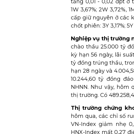
tăng 0,01 - 0,02 đpt ở 
1W 3,67%; 2W 3,72%, 1M
cấp giữ nguyên ở các kỳ
chốt phiên: 3Y 3,17%; 5Y
Nghiệp vụ thị trường 
chào thầu 25.000 tỷ đ
kỳ hạn 56 ngày, lãi su
tỷ đồng trúng thầu, tro
hạn 28 ngày và 4.004,5
10.244,60 tỷ đồng đá
NHNN. Như vậy, hôm q
thị trường. Có 489.258,
Thị trường chứng kh
hôm qua, các chỉ số r
VN-Index giảm nhẹ 0,
HNX-Index mất 0,27 đi