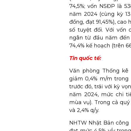
74,5%; vốn NSĐP là 538
năm 2024 (cùng kỳ 13
đồng, đạt 91,45%), cao 
số tuyệt đối. Với vốn
ngân từ đầu năm đến n
74,4% kế hoạch (trên 66
Tin quốc tế:
Văn phòng Thống kê Ú
giảm 0,4% m/m trong t
trước đó, trái với kỳ v
năm 2024, mức chi tiê
mùa vụ). Trong cả quý
và 2,4% q/y.
NHTW Nhật Bản công bố
đạt mức 4,5% y/y tron