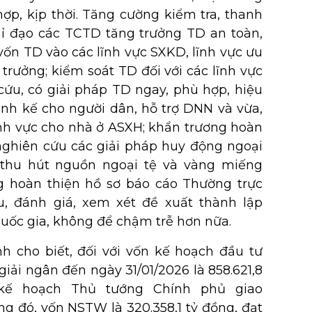
ợp, kịp thời. Tăng cường kiểm tra, thanh
 chỉ đạo các TCTD tăng trưởng TD an toàn,
ốn TD vào các lĩnh vực SXKD, lĩnh vực ưu
 trưởng; kiểm soát TD đối với các lĩnh vực
 cứu, có giải pháp TD ngay, phù hợp, hiệu
inh kế cho người dân, hỗ trợ DNN và vừa,
ĩnh vực cho nhà ở ASXH; khẩn trương hoàn
 nghiên cứu các giải pháp huy động ngoại
thu hút nguồn ngoại tệ và vàng miếng
g hoàn thiện hồ sơ báo cáo Thường trực
u, đánh giá, xem xét đề xuất thành lập
quốc gia, không để chậm trễ hơn nữa.
nh cho biết, đối với vốn kế hoạch đầu tư
iải ngân đến ngày 31/01/2026 là 858.621,8
 kế hoạch Thủ tướng Chính phủ giao
ong đó, vốn NSTW là 320.358,1 tỷ đồng, đạt