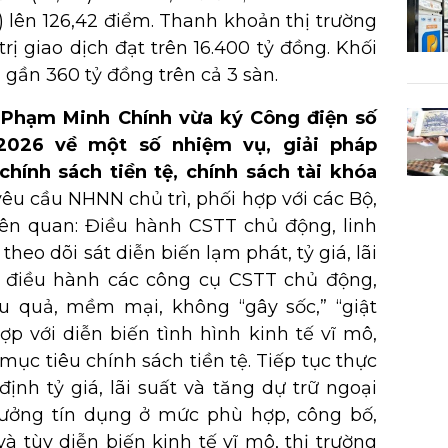
) lên 126,42 điểm. Thanh khoản thị trường
trị giao dịch đạt trên 16.400 tỷ đồng. Khối
 gần 360 tỷ đồng trên cả 3 sàn.
 Phạm Minh Chính vừa ký Công điện số
2026 về một số nhiệm vụ, giải pháp
hính sách tiền tệ, chính sách tài khóa
yêu cầu NHNN chủ trì, phối hợp với các Bộ,
iên quan: Điều hành CSTT chủ động, linh
 theo dõi sát diễn biến lạm phát, tỷ giá, lãi
để điều hành các công cụ CSTT chủ động,
iệu quả, mềm mại, không “gây sốc,” “giật
hợp với diễn biến tình hình kinh tế vĩ mô,
mục tiêu chính sách tiền tệ. Tiếp tục thực
định tỷ giá, lãi suất và tăng dự trữ ngoại
rưởng tín dụng ở mức phù hợp, công bố,
à tùy diễn biến kinh tế vĩ mô, thị trường