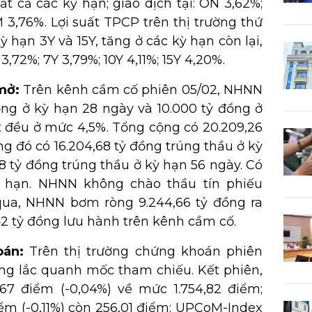
tất cả các kỳ hạn; giao dịch tại: ON 3,62%;
 3,76%. Lợi suất TPCP trên thị trường thứ
 hạn 3Y và 15Y, tăng ở các kỳ hạn còn lại,
 3,72%; 7Y 3,79%; 10Y 4,11%; 15Y 4,20%.
mở:
Trên kênh cầm cố phiên 05/02, NHNN
ồng ở kỳ hạn 28 ngày và 10.000 tỷ đồng ở
ất đều ở mức 4,5%. Tổng cộng có 20.209,26
ng đó có 16.204,68 tỷ đồng trúng thầu ở kỳ
8 tỷ đồng trúng thầu ở kỳ hạn 56 ngày. Có
o hạn. NHNN không chào thầu tín phiếu
ua, NHNN bơm ròng 9.244,66 tỷ đồng ra
42 tỷ đồng lưu hành trên kênh cầm cố.
oán:
Trên thị trường chứng khoán phiên
ung lắc quanh mốc tham chiếu. Kết phiên,
67 điểm (-0,04%) về mức 1.754,82 điểm;
ểm (-0,11%) còn 256,01 điểm; UPCoM-Index