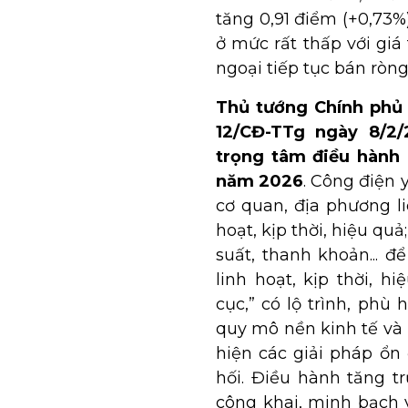
tăng 0,91 điểm (+0,73%
ở mức rất thấp với giá 
ngoại tiếp tục bán ròng
Thủ tướng Chính phủ
12/CĐ-TTg ngày 8/2/
trọng tâm điều hành c
năm 2026
. Công điện 
cơ quan, địa phương l
hoạt, kịp thời, hiệu quả;
suất, thanh khoản... 
linh hoạt, kịp thời, h
cục,” có lộ trình, phù 
quy mô nền kinh tế và 
hiện các giải pháp ổn 
hối. Điều hành tăng t
công khai, minh bạch v