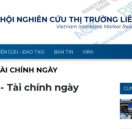
HỘI NGHIÊN CỨU THỊ TRƯỜNG LI
Vietnam Interbank Market Rese
ÊN CỨU - ĐÀO TẠO
BẢN TIN
VIRA
TÀI CHÍNH NGÀY
 - Tài chính ngày
CÙ