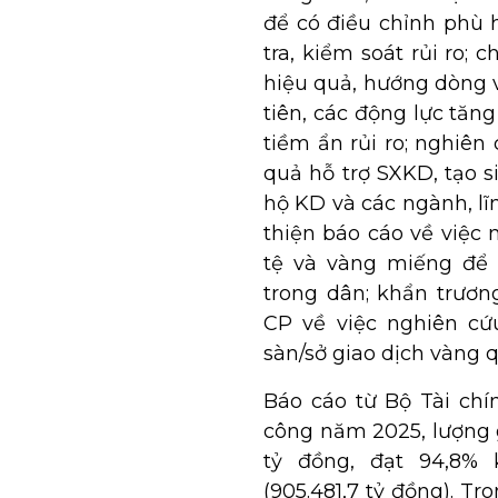
để có điều chỉnh phù h
tra, kiểm soát rủi ro;
hiệu quả, hướng dòng v
tiên, các động lực tăng
tiềm ẩn rủi ro; nghiên
quả hỗ trợ SXKD, tạo s
hộ KD và các ngành, l
thiện báo cáo về việc
tệ và vàng miếng để 
trong dân; khẩn trươn
CP về việc nghiên cứ
sàn/sở giao dịch vàng 
Báo cáo từ Bộ Tài chí
công năm 2025, lượng g
tỷ đồng, đạt 94,8%
(905.481,7 tỷ đồng). Tr