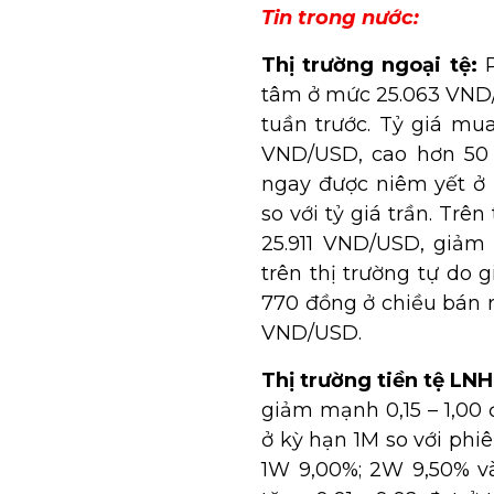
Tin trong nước:
Thị trường ngoại tệ:
tâm ở mức 25.063 VND/
tuần trước. Tỷ giá mu
VND/USD, cao hơn 50 đ
ngay được niêm yết ở
so với tỷ giá trần. Trê
25.911 VND/USD, giảm 
trên thị trường tự do
770 đồng ở chiều bán r
VND/USD.
Thị trường tiền tệ LNH
giảm mạnh 0,15 – 1,00 
ở kỳ hạn 1M so với phiê
1W 9,00%; 2W 9,50% v