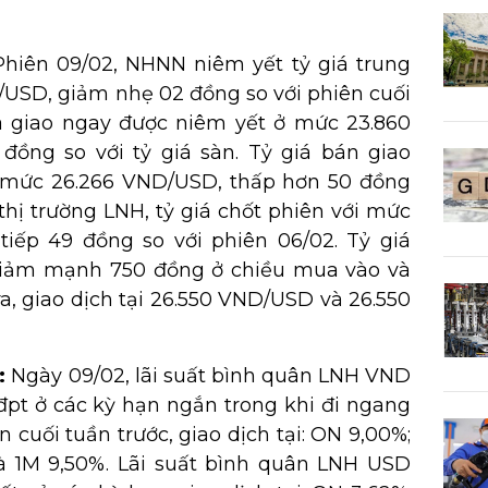
Phiên 09/02, NHNN niêm yết tỷ giá trung
USD, giảm nhẹ 02 đồng so với phiên cuối
a giao ngay được niêm yết ở mức 23.860
ồng so với tỷ giá sàn. Tỷ giá bán giao
 mức 26.266 VND/USD, thấp hơn 50 đồng
n thị trường LNH, tỷ giá chốt phiên với mức
tiếp 49 đồng so với phiên 06/02. Tỷ giá
 giảm mạnh 750 đồng ở chiều mua vào và
a, giao dịch tại 26.550 VND/USD và 26.550
:
Ngày 09/02, lãi suất bình quân LNH VND
đpt ở các kỳ hạn ngắn trong khi đi ngang
n cuối tuần trước, giao dịch tại: ON 9,00%;
à 1M 9,50%. Lãi suất bình quân LNH USD