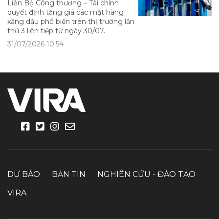
Liên Bộ Công thương – Tài chính
quyết định tăng giá các mặt hàng
xăng dầu phổ biến trên thị trường lần
thứ 3 liên tiếp từ ngày 30/07.
31/07/2026 10:54
DỰ BÁO
BẢN TIN
NGHIÊN CỨU - ĐÀO TẠO
VIRA