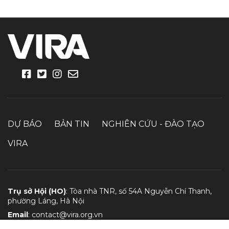
DỰ BÁO
BẢN TIN
NGHIÊN CỨU - ĐÀO TẠO
VIRA
Trụ sở Hội (HO)
: Tòa nhà TNR, số 54A Nguyễn Chí Thanh,
phường Láng, Hà Nội
Email
:
contact@vira.org.vn