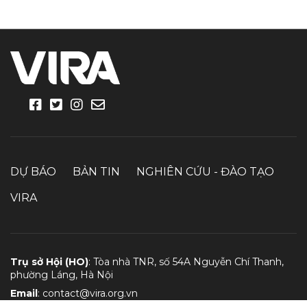
DỰ BÁO
BẢN TIN
NGHIÊN CỨU - ĐÀO TẠO
VIRA
Trụ sở Hội (HO)
: Tòa nhà TNR, số 54A Nguyễn Chí Thanh,
phường Láng, Hà Nội
Email
:
contact@vira.org.vn