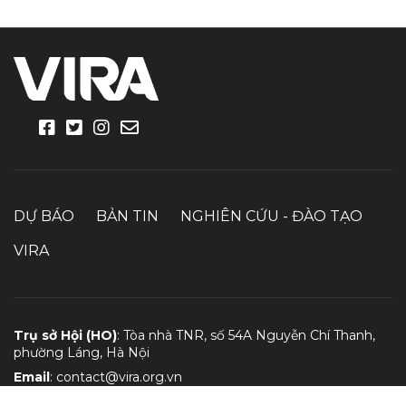
DỰ BÁO
BẢN TIN
NGHIÊN CỨU - ĐÀO TẠO
VIRA
Trụ sở Hội (HO)
: Tòa nhà TNR, số 54A Nguyễn Chí Thanh,
phường Láng, Hà Nội
Email
:
contact@vira.org.vn