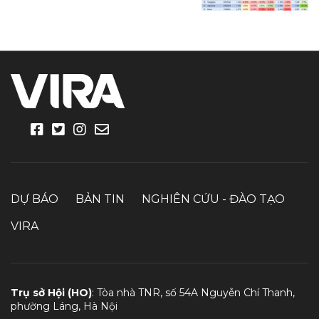
DỰ BÁO
BẢN TIN
NGHIÊN CỨU - ĐÀO TẠO
VIRA
Trụ sở Hội (HO)
: Tòa nhà TNR, số 54A Nguyễn Chí Thanh,
phường Láng, Hà Nội