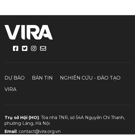
DỰ BÁO
BẢN TIN
NGHIÊN CỨU - ĐÀO TẠO
VIRA
Trụ sở Hội (HO)
: Tòa nhà TNR, số 54A Nguyễn Chí Thanh,
phường Láng, Hà Nội
Email
:
contact@vira.org.vn