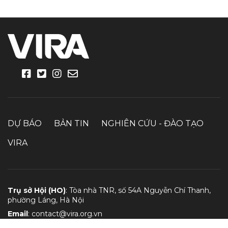
DỰ BÁO
BẢN TIN
NGHIÊN CỨU - ĐÀO TẠO
VIRA
Trụ sở Hội (HO)
: Tòa nhà TNR, số 54A Nguyễn Chí Thanh,
phường Láng, Hà Nội
Email
:
contact@vira.org.vn