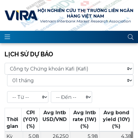
HỘI NGHIÊN CỨU THỊ TRƯỜNG LIÊN NGÂN
HÀNG VIỆT NAM
Vietnam Interbank Market Research Association
LỊCH SỬ DỰ BÁO
CPI
Avg Intb
Avg Intb
Avg bond
Thời
(YOY)
USD/VND
rate (1W)
yield (10Y)
gian
(%)
(%)
(%)
Kỳ
5.08
26,250
5.98
4.38